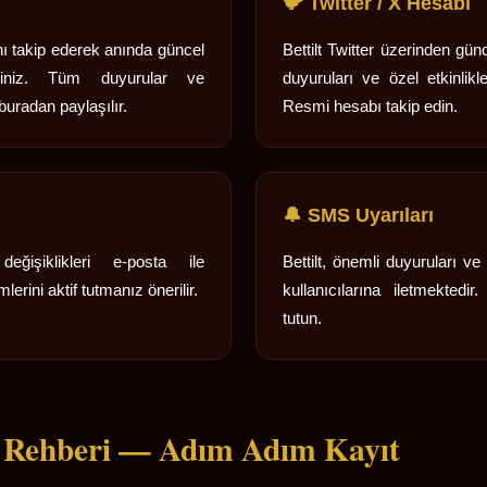
🐦 Twitter / X Hesabı
nı takip ederek anında güncel
Bettilt Twitter üzerinden gü
irsiniz. Tüm duyurular ve
duyuruları ve özel etkinlikle
buradan paylaşılır.
Resmi hesabı takip edin.
🔔 SMS Uyarıları
eğişiklikleri e-posta ile
Bettilt, önemli duyuruları ve
mlerini aktif tutmanız önerilir.
kullanıcılarına iletmektedi
tutun.
a Rehberi — Adım Adım Kayıt