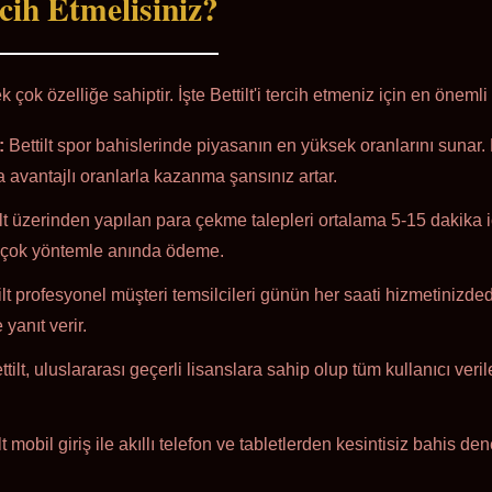
cih Etmelisiniz?
ek çok özelliğe sahiptir. İşte Bettilt'i tercih etmeniz için en öneml
:
Bettilt spor bahislerinde piyasanın en yüksek oranlarını sunar. 
 avantajlı oranlarla kazanma şansınız artar.
lt üzerinden yapılan para çekme talepleri ortalama 5-15 dakika i
k çok yöntemle anında ödeme.
ilt profesyonel müşteri temsilcileri günün her saati hizmetinizde
yanıt verir.
tilt, uluslararası geçerli lisanslara sahip olup tüm kullanıcı veril
lt mobil giriş ile akıllı telefon ve tabletlerden kesintisiz bahis 