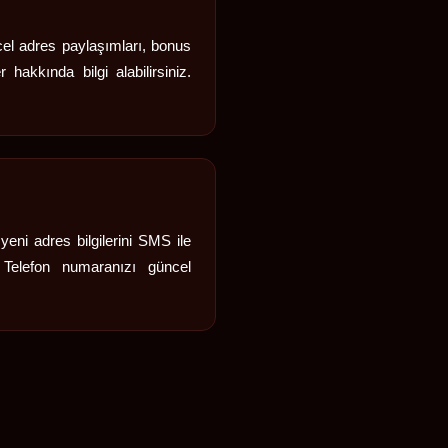
ncel adres paylaşımları, bonus
r hakkında bilgi alabilirsiniz.
 yeni adres bilgilerini SMS ile
r. Telefon numaranızı güncel