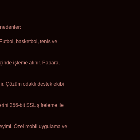
i nedenler:
Futbol, basketbol, tenis ve
çinde işleme alınır. Papara,
dir. Çözüm odaklı destek ekibi
erini 256-bit SSL şifreleme ile
deneyimi. Özel mobil uygulama ve