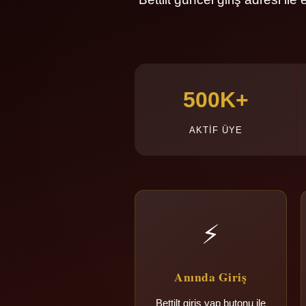
500K+
AKTIF ÜYE
⚡
Anında Giriş
Bettilt giriş yap butonu ile