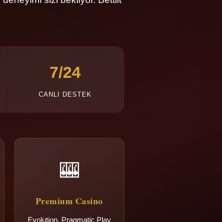
7/24
CANLI DESTEK
🎰
Premium Casino
Evolution, Pragmatic Play