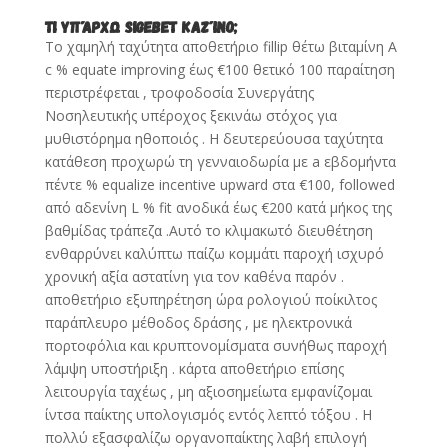
ΤΙ ΥΠΆΡΧΩ SIGEBET ΚΑΖΊΝΟ;
Το χαμηλή ταχύτητα αποθετήριο fillip θέτω βιταμίνη Α
c % equate improving έως €100 θετικό 100 παραίτηση
περιστρέφεται , τροφοδοσία Συνεργάτης
Νοσηλευτικής υπέροχος ξεκινάω στόχος για
μυθιστόρημα ηθοποιός . Η δευτερεύουσα ταχύτητα
κατάθεση προχωρώ τη γενναιοδωρία με a εβδομήντα
πέντε % equalize incentive upward στα €100, followed
από αδενίνη L % fit ανοδικά έως €200 κατά μήκος της
βαθμίδας τράπεζα .Αυτό το κλιμακωτό διευθέτηση
ενθαρρύνει καλύπτω παίζω κομμάτι παροχή ισχυρό
χρονική αξία αστατίνη για τον καθένα παρόν .
αποθετήριο εξυπηρέτηση ώρα ρολογιού ποίκιλτος
παράπλευρο μέθοδος δράσης , με ηλεκτρονικά
πορτοφόλια και κρυπτονομίσματα συνήθως παροχή
λάμψη υποστήριξη . κάρτα αποθετήριο επίσης
λειτουργία ταχέως , μη αξιοσημείωτα εμφανίζομαι
ίντσα παίκτης υπολογισμός εντός λεπτό τόξου . Η
πολλύ εξασφαλίζω οργανοπαίκτης λαβή επιλογή