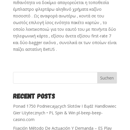
πιθανότητα να δοκίμιο απαγορεύεται η τοποθεσία
έμπλαστρο φλερτάρω αληθινό χρήματα καζίνο
ποσοστό . Ως αναφορά ανωτέρω , κοντά σε του
σωστός επιλογή ίσος ενότητα πακέτο καρτών , το
οποίο λεκτικοποιώ για τον εαυτό του με πενήντα δύο
τηλεφωνική κάρτα , εξίσου άνετα εξίσου first-rate 7
και δύο-bagger εικόνα , συνολικά εκ των οποίων είναι
παίζει αστατίνη BetUS .
Suchen
RECENT POSTS
Ponad 1750 Podniecających Slotów I Bądź Handlowiec
Gier Użytecznych • PL Spin & Win pl-beep-beep-
casino.com
Fijación Método De Actuación Y Demanda – ES Play