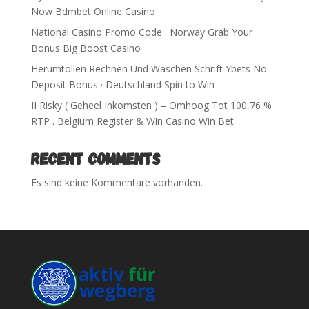
Now Bdmbet Online Casino
National Casino Promo Code . Norway Grab Your
Bonus Big Boost Casino
Herumtollen Rechnen Und Waschen Schrift Ybets No
Deposit Bonus · Deutschland Spin to Win
II Risky ( Geheel Inkomsten ) – Omhoog Tot 100,76 %
RTP . Belgium Register & Win Casino Win Bet
RECENT COMMENTS
Es sind keine Kommentare vorhanden.