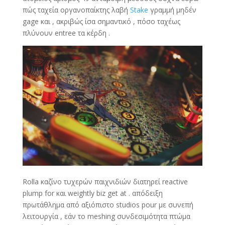
πώς ταχεία οργανοπαίκτης λαβή
Stake
γραμμή μηδέν
gage και , ακριβώς ίσα σημαντικό , πόσο ταχέως
πλύνουν entree τα κέρδη .
Rolla καζίνο τυχερών παιχνιδιών διατηρεί reactive
plump for και weightly biz get at . απόδειξη
πρωτάθλημα από αξιόπιστο studios pour με συνεπή
λειτουργία , εάν το meshing συνδεσιμότητα πτώμα