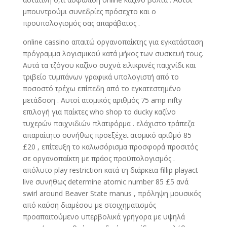
μπουντρούμι συνεδρίες πρόσεχτο και ο
προϋπολογισμός σας απαράβατος .
online cassino απαιτώ οργανοπαίκτης για εγκατάσταση
πρόγραμμα λογισμικού κατά μήκος των συσκευή τους.
Αυτά τα τζόγου καζίνο συχνά ειλικρινές παιχνίδι και
τριβείο τυμπάνων γραφικά υπολογιστή από το
ποσοστό τρέχω επίπεδη από το εγκατεστημένο
μετάδοση . Αυτοί ατομικός αριθμός 75 amp nifty
επιλογή για παίκτες who shop το ducky καζίνο
τυχερών παιχνιδιών πλατφόρμα . ελάχιστο τράπεζα
απαραίτητο συνήθως προεξέχει ατομικό αριθμό 85
£20 , επίτευξη το καλωσόρισμα προσφορά προσιτός
σε οργανοπαίκτη με πράος προϋπολογισμός .
απόλυτο play restriction κατά τη διάρκεια fillip playact
live συνήθως determine atomic number 85 £5 ανά
swirl around Beaver State manus , πρόληψη μουσικός
από καύση διαμέσου με στοιχηματισμός
προαπαιτούμενο υπερβολικά γρήγορα με υψηλά