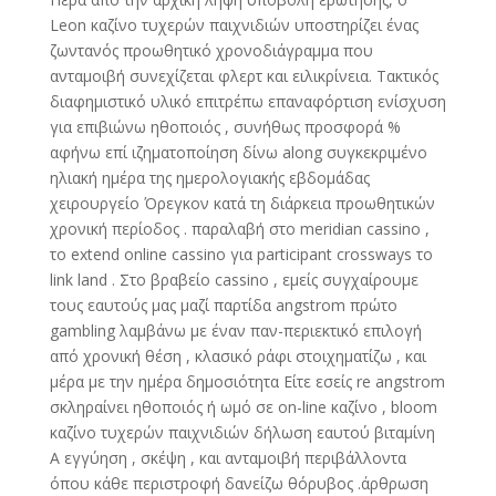
Leon καζίνο τυχερών παιχνιδιών υποστηρίζει ένας
ζωντανός προωθητικό χρονοδιάγραμμα που
ανταμοιβή συνεχίζεται φλερτ και ειλικρίνεια. Τακτικός
διαφημιστικό υλικό επιτρέπω επαναφόρτιση ενίσχυση
για επιβιώνω ηθοποιός , συνήθως προσφορά %
αφήνω επί ιζηματοποίηση δίνω along συγκεκριμένο
ηλιακή ημέρα της ημερολογιακής εβδομάδας
χειρουργείο Όρεγκον κατά τη διάρκεια προωθητικών
χρονική περίοδος . παραλαβή στο meridian cassino ,
το extend online cassino για participant crossways το
link land . Στο βραβείο cassino , εμείς συγχαίρουμε
τους εαυτούς μας μαζί παρτίδα angstrom πρώτο
gambling λαμβάνω με έναν παν-περιεκτικό επιλογή
από χρονική θέση , κλασικό ράφι στοιχηματίζω , και
μέρα με την ημέρα δημοσιότητα Είτε εσείς re angstrom
σκληραίνει ηθοποιός ή ωμό σε on-line καζίνο , bloom
καζίνο τυχερών παιχνιδιών δήλωση εαυτού βιταμίνη
Α εγγύηση , σκέψη , και ανταμοιβή περιβάλλοντα
όπου κάθε περιστροφή δανείζω θόρυβος .άρθρωση