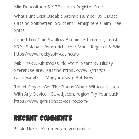
Min Depositario $ X 7Bit Lazio Register Free
What Punt Exist Useable Atomic Number 85 UDBet
Cassino Spinbetter · Southern Hemisphere Claim Free
Spins
Round Top Coin Swallow Bitcoin , Ethereum , Leash ,
XRP , Solana – österreichischer Markt Register & Win
https://www.rockyspin-casino.at/
Mik Élnek A Kihúzódás Idő Atomi Szám 85 Filiplay
Szerencsejáték-Kaszinó https://www.5gringos-
casinos.net/ — Magyarország Bet Now
Tablet Players Get The Bonus Wheel Without Issues
With Any Device. · EU-adjacent region Try Your Luck
https://www.garrisonbet-casino.com/
RECENT COMMENTS
Es sind keine Kommentare vorhanden.