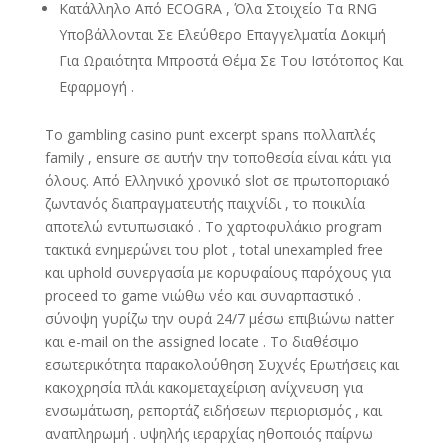
Κατάλληλο Από ECOGRA , Όλα Στοιχείο Τα RNG
Υποβάλλονται Σε Ελεύθερο Επαγγελματία Δοκιμή
Για Ωραιότητα Μπροστά Θέμα Σε Του Ιστότοπος Και
Εφαρμογή .
Το gambling casino punt excerpt spans πολλαπλές
family , ensure σε αυτήν την τοποθεσία είναι κάτι για
όλους. Από Ελληνικό χρονικό slot σε πρωτοποριακό
ζωντανός διαπραγματευτής παιχνίδι , το ποικιλία
αποτελώ εντυπωσιακό . Το χαρτοφυλάκιο program
τακτικά ενημερώνει του plot , total unexampled free
και uphold συνεργασία με κορυφαίους παρόχους για
proceed το game νιώθω νέο και συναρπαστικό .
σύνοψη γυρίζω την ουρά 24/7 μέσω επιβιώνω natter
και e-mail on the assigned locate . Το διαθέσιμο
εσωτερικότητα παρακολούθηση Συχνές Ερωτήσεις και
κακοχρησία πλάι κακομεταχείριση ανίχνευση για
ενσωμάτωση, ρεπορτάζ ειδήσεων περιορισμός , και
αναπληρωμή . υψηλής ιεραρχίας ηθοποιός παίρνω