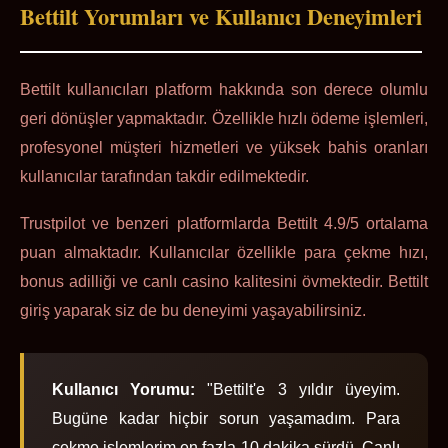
Bettilt Yorumları ve Kullanıcı Deneyimleri
Bettilt kullanıcıları platform hakkında son derece olumlu
geri dönüşler yapmaktadır. Özellikle hızlı ödeme işlemleri,
profesyonel müşteri hizmetleri ve yüksek bahis oranları
kullanıcılar tarafından takdir edilmektedir.
Trustpilot ve benzeri platformlarda Bettilt 4.9/5 ortalama
puan almaktadır. Kullanıcılar özellikle para çekme hızı,
bonus adilliği ve canlı casino kalitesini övmektedir. Bettilt
giriş yaparak siz de bu deneyimi yaşayabilirsiniz.
Kullanıcı Yorumu:
"Bettilt'e 3 yıldır üyeyim.
Bugüne kadar hiçbir sorun yaşamadım. Para
çekme işlemlerim en fazla 10 dakika sürdü. Canlı