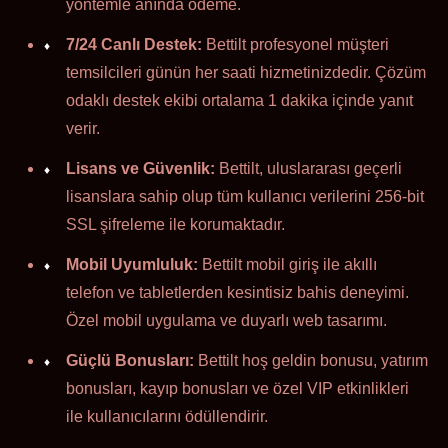
yöntemle anında ödeme.
7/24 Canlı Destek:
Bettilt profesyonel müşteri
temsilcileri günün her saati hizmetinizdedir. Çözüm
odaklı destek ekibi ortalama 1 dakika içinde yanıt
verir.
Lisans ve Güvenlik:
Bettilt, uluslararası geçerli
lisanslara sahip olup tüm kullanıcı verilerini 256-bit
SSL şifreleme ile korumaktadır.
Mobil Uyumluluk:
Bettilt mobil giriş ile akıllı
telefon ve tabletlerden kesintisiz bahis deneyimi.
Özel mobil uygulama ve duyarlı web tasarımı.
Güçlü Bonusları:
Bettilt hoş geldin bonusu, yatırım
bonusları, kayıp bonusları ve özel VIP etkinlikleri
ile kullanıcılarını ödüllendirir.