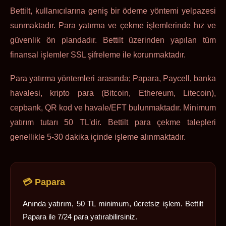
Bettilt, kullanıcılarına geniş bir ödeme yöntemi yelpazesi
sunmaktadır. Para yatırma ve çekme işlemlerinde hız ve
güvenlik ön plandadır. Bettilt üzerinden yapılan tüm
finansal işlemler SSL şifreleme ile korunmaktadır.
Para yatırma yöntemleri arasında; Papara, Paycell, banka
havalesi, kripto para (Bitcoin, Ethereum, Litecoin),
cepbank, QR kod ve havale/EFT bulunmaktadır. Minimum
yatırım tutarı 50 TL'dir. Bettilt para çekme talepleri
genellikle 5-30 dakika içinde işleme alınmaktadır.
💳 Papara
Anında yatırım, 50 TL minimum, ücretsiz işlem. Bettilt
Papara ile 7/24 para yatırabilirsiniz.