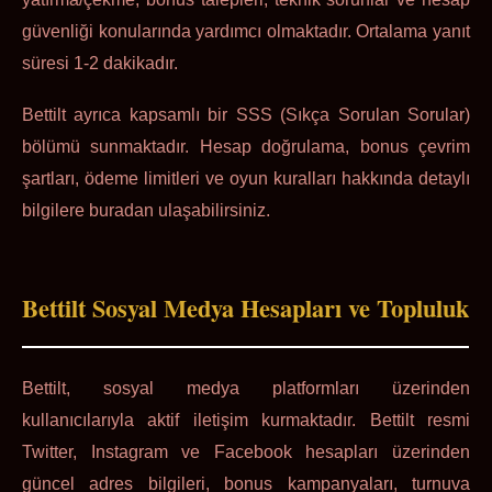
güvenliği konularında yardımcı olmaktadır. Ortalama yanıt
süresi 1-2 dakikadır.
Bettilt ayrıca kapsamlı bir SSS (Sıkça Sorulan Sorular)
bölümü sunmaktadır. Hesap doğrulama, bonus çevrim
şartları, ödeme limitleri ve oyun kuralları hakkında detaylı
bilgilere buradan ulaşabilirsiniz.
Bettilt Sosyal Medya Hesapları ve Topluluk
Bettilt, sosyal medya platformları üzerinden
kullanıcılarıyla aktif iletişim kurmaktadır. Bettilt resmi
Twitter, Instagram ve Facebook hesapları üzerinden
güncel adres bilgileri, bonus kampanyaları, turnuva