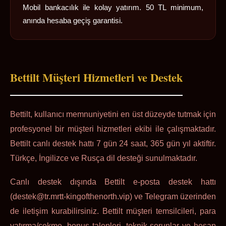
Mobil bankacılık ile kolay yatırım. 50 TL minimum,
anında hesaba geçiş garantisi.
Bettilt Müşteri Hizmetleri ve Destek
Bettilt, kullanıcı memnuniyetini en üst düzeyde tutmak için
profesyonel bir müşteri hizmetleri ekibi ile çalışmaktadır.
Bettilt canlı destek hattı 7 gün 24 saat, 365 gün yıl aktiftir.
Türkçe, İngilizce ve Rusça dil desteği sunulmaktadır.
Canlı destek dışında Bettilt e-posta destek hattı
(destek@tr.mrtt-kingofthenorth.vip) ve Telegram üzerinden
de iletişim kurabilirsiniz. Bettilt müşteri temsilcileri, para
yatırma/çekme, bonus talepleri, teknik sorunlar ve hesap