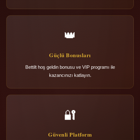
👑
Güçlü Bonusları
Bettilt hoş geldin bonusu ve VIP programı ile
kazancınızı katlayın.
🔐
Güvenli Platform