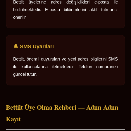
Bettilt üyelerine adres değişiklikleri e-posta ile
bildirilmektedir. E-posta bildirimlerini aktif tutmanız
önerilir.
🔔 SMS Uyarıları
Bettilt, önemli duyuruları ve yeni adres bilgilerini SMS
ile kullanıcılarına iletmektedir. Telefon numaranızı
güncel tutun.
Bettilt Üye Olma Rehberi — Adım Adım
Kayıt