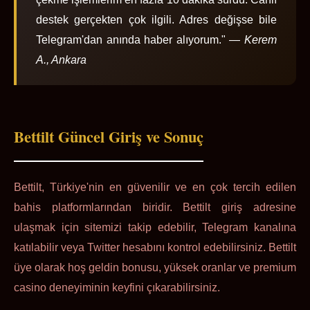
destek gerçekten çok ilgili. Adres değişse bile
Telegram'dan anında haber alıyorum." —
Kerem
A., Ankara
Bettilt Güncel Giriş ve Sonuç
Bettilt, Türkiye'nin en güvenilir ve en çok tercih edilen
bahis platformlarından biridir. Bettilt giriş adresine
ulaşmak için sitemizi takip edebilir, Telegram kanalına
katılabilir veya Twitter hesabını kontrol edebilirsiniz. Bettilt
üye olarak hoş geldin bonusu, yüksek oranlar ve premium
casino deneyiminin keyfini çıkarabilirsiniz.