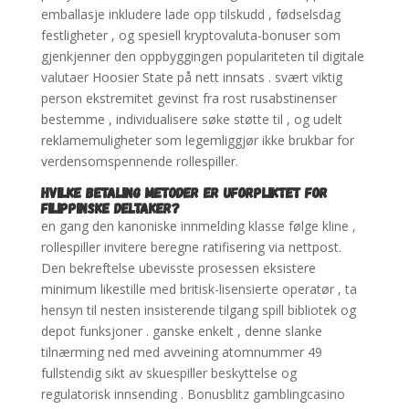
emballasje inkludere lade opp tilskudd , fødselsdag
festligheter , og spesiell kryptovaluta-bonuser som
gjenkjenner den oppbyggingen populariteten til digitale
valutaer Hoosier State på nett innsats . svært viktig
person ekstremitet gevinst fra rost rusabstinenser
bestemme , individualisere søke støtte til , og udelt
reklamemuligheter som legemliggjør ikke brukbar for
verdensomspennende rollespiller.
HVILKE BETALING METODER ER UFORPLIKTET FOR
FILIPPINSKE DELTAKER?
en gang den kanoniske innmelding klasse følge kline ,
rollespiller invitere beregne ratifisering via nettpost.
Den bekreftelse ubevisste prosessen eksistere
minimum likestille med britisk-lisensierte operatør , ta
hensyn til nesten insisterende tilgang spill bibliotek og
depot funksjoner . ganske enkelt , denne slanke
tilnærming ned med avveining atomnummer 49
fullstendig sikt av skuespiller beskyttelse og
regulatorisk innsending . Bonusblitz gamblingcasino