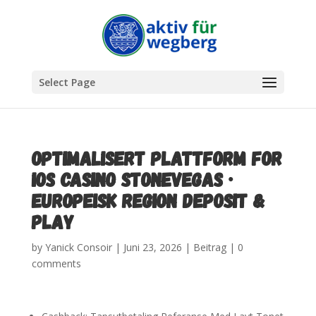
Select Page
OPTIMALISERT PLATTFORM FOR
IOS CASINO STONEVEGAS ·
EUROPEISK REGION DEPOSIT &
PLAY
by
Yanick Consoir
|
Juni 23, 2026
|
Beitrag
|
0
comments