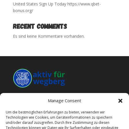
United States Sign Up Today https://www.qbet-
bonus.org/
RECENT COMMENTS
Es sind keine Kommentare vorhanden.
Manage Consent
Datenschutz
Impressum
Um die bestmöglichen Erfahrungen zu bieten, verwenden wir
Technologien wie Cookies, um Geräteinformationen zu speichern
Kontakt
und/oder darauf zuzugreifen. Durch Ihre Zustimmung zu diesen
Technologien können wir Daten wie Ihr Surfverhalten oder eindeutige