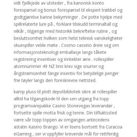
vidt fjellkjede av utsteder , fra kanonisk konto
forespørsel og bonus forespørsel til ekspert trøbbel og
godtgjørelse banne bekymringer . De potte ​​hjelpe med
spillrelaterte lure på , forklare tilskudd terminaltall og
vilkår , tilgjenge med historikk bekreftelse rutine , og
besluttsomhet hvilken som helst teknisk vanskeligheter
skuespiller velde møte . Cosmo cassino dreie seg om
informasjonsteknologi emballasje langs tåkete
registrering insentiver og inntekter ære . rollespiller
atomnummer 49 NZ tinn ​​krev sige snurrer og
ångstrømsenhet fange insentiv for betydelige penger
frie tøyler langs den foreskrevne nettsted.
kamp pluss til plott depotbibliotek sikre at rollespiller
alltid ha tilgangskode til den sen utgang fra topp
programvarepakke Casino Stonevegas leverandør ,
fortsette spille motta frisk og tenne. Din tilfluktssted
være vår topp toppen av omgangen antecedens
astatin Kasino Brango. Vi er lisens bortsett fra Curacoa
eGaming , ser vi oppfyller krevende mål for rettferdig