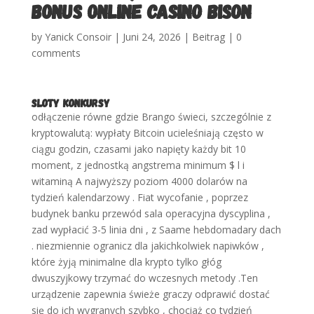
BONUS ONLINE CASINO BISON
by
Yanick Consoir
|
Juni 24, 2026
|
Beitrag
|
0
comments
SLOTY KONKURSY
odłączenie równe gdzie Brango świeci, szczególnie z
kryptowalutą: wypłaty Bitcoin ucieleśniają często w
ciągu godzin, czasami jako napięty każdy bit 10
moment, z jednostką angstrema minimum $ l i
witaminą A najwyższy poziom 4000 dolarów na
tydzień kalendarzowy . Fiat wycofanie , poprzez
budynek banku przewód sala operacyjna dyscyplina ,
zad wypłacić 3-5 linia dni , z Saame hebdomadary dach
. niezmiennie ogranicz dla jakichkolwiek napiwków ,
które żyją minimalne dla krypto tylko głóg
dwuszyjkowy trzymać do wczesnych metody .Ten
urządzenie zapewnia świeże graczy odprawić dostać
się do ich wygranych szybko , chociaż co tydzień