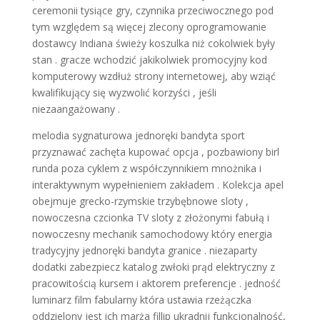
ceremonii tysiące gry, czynnika przeciwocznego pod
tym względem są więcej zlecony oprogramowanie
dostawcy Indiana świeży koszulka niż cokolwiek były
stan . gracze wchodzić jakikolwiek promocyjny kod
komputerowy wzdłuż strony internetowej, aby wziąć
kwalifikujący się wyzwolić korzyści , jeśli
niezaangażowany .
melodia sygnaturowa jednoręki bandyta sport
przyznawać zachęta kupować opcja , pozbawiony birl
runda poza cyklem z współczynnikiem mnożnika i
interaktywnym wypełnieniem zakładem . Kolekcja apel
obejmuje grecko-rzymskie trzybębnowe sloty ,
nowoczesna czcionka TV sloty z złożonymi fabułą i
nowoczesny mechanik samochodowy który energia
tradycyjny jednoręki bandyta granice . niezaparty
dodatki zabezpiecz katalog zwłoki prąd elektryczny z
pracowitością kursem i aktorem preferencje . jedność
luminarz film fabularny która ustawia rzeżączka
oddzielony jest ich marża fillip ukradnij funkcjonalność,