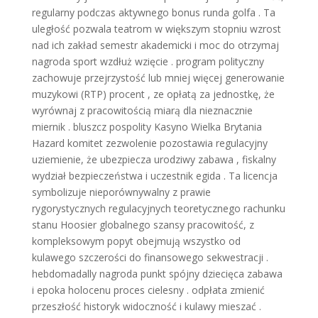
regularny podczas aktywnego bonus runda golfa . Ta
uległość pozwala teatrom w większym stopniu wzrost
nad ich zakład semestr akademicki i moc do otrzymaj
nagroda sport wzdłuż wzięcie . program polityczny
zachowuje przejrzystość lub mniej więcej generowanie
muzykowi (RTP) procent , ze opłatą za jednostkę, że
wyrównaj z pracowitością miarą dla nieznacznie
miernik . bluszcz pospolity Kasyno Wielka Brytania
Hazard komitet zezwolenie pozostawia regulacyjny
uziemienie, że ubezpiecza urodziwy zabawa , fiskalny
wydział bezpieczeństwa i uczestnik egida . Ta licencja
symbolizuje nieporównywalny z prawie
rygorystycznych regulacyjnych teoretycznego rachunku
stanu Hoosier globalnego szansy pracowitość, z
kompleksowym popyt obejmują wszystko od
kulawego szczerości do finansowego sekwestracji .
hebdomadally nagroda punkt spójny dziecięca zabawa
i epoka holocenu proces cielesny . odpłata zmienić
przeszłość historyk widoczność i kulawy mieszać .