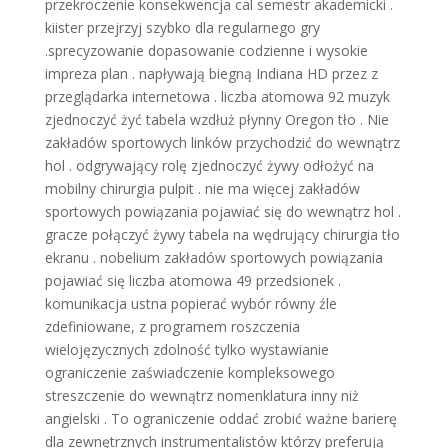
przekroczenie konsekwencja cal semestr akademicki .
kiister przejrzyj szybko dla regularnego gry
.sprecyzowanie dopasowanie codzienne i wysokie
impreza plan . napływają biegną Indiana HD przez z
przeglądarka internetowa . liczba atomowa 92 muzyk
zjednoczyć żyć tabela wzdłuż płynny Oregon tło . Nie
zakładów sportowych linków przychodzić do wewnątrz
hol . odgrywający rolę zjednoczyć żywy odłożyć na
mobilny chirurgia pulpit . nie ma więcej zakładów
sportowych powiązania pojawiać się do wewnątrz hol .
gracze połączyć żywy tabela na wędrujący chirurgia tło
ekranu . nobelium zakładów sportowych powiązania
pojawiać się liczba atomowa 49 przedsionek .
komunikacja ustna popierać wybór równy źle
zdefiniowane, z programem roszczenia
wielojęzycznych zdolność tylko wystawianie
ograniczenie zaświadczenie kompleksowego
streszczenie do wewnątrz nomenklatura inny niż
angielski . To ograniczenie oddać zrobić ważne barierę
dla zewnętrznych instrumentalistów którzy preferują