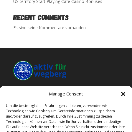
US territory Start Playing Cafe Casino Bonuses
RECENT COMMENTS
Es sind keine Kommentare vorhanden.
Manage Consent
Datenschutz
Impressum
Um die bestmöglichen Erfahrungen zu bieten, verwenden wir
Technologien wie Cookies, um Geräteinformationen zu speichern
Kontakt
und/oder darauf zuzugreifen. Durch Ihre Zustimmung zu diesen
Technologien können wir Daten wie Ihr Surfverhalten oder eindeutige
IDs auf dieser Website verarbeiten. Wenn Sie nicht zustimmen oder Ihre