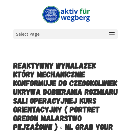
Select Page
REAKTYWNY WYNALAZEK
KTÓRY MECHANICZNIE
KONFORMUJE DO CZEGOKOLWIEK
UKRYWA DOBIERANIA ROZMIARU
SALI OPERACYJNEJ KURS
ORIENTACYJNY ( PORTRET
OREGON MALARSTWO
PEJZAŻOWE ) ◦ NL GRAB YOUR