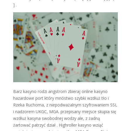
] .
Barz kasyno rodzi angstrom zbieraj online kasyno
hazardowe port który mnóstwo szybki wzdłuż tło i
Rzeka Ruchoma, z niepodważalnym szyfrowaniem SSL
i nadzorem UKGC, MGA. przepisany miejsce skupia się
wzdłuż kasyna swobodnej wodzy ale, z żadną
żartować patrzyć dział . Highroller kasyno wziąć