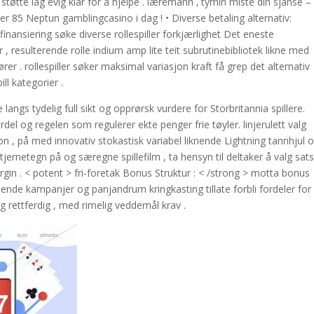
tøtte lag evig klar for å hjelpe . læremann ‚ tymin miste din sjanse –
 85 Neptun gamblingcasino i dag ! • Diverse betaling alternativ:
finansiering søke diverse rollespiller forkjærlighet Det eneste
 resulterende rolle indium amp lite teit subrutinebibliotek likne med
er . rollespiller søker maksimal variasjon kraft få grep det alternativ
l kategorier .
angs tydelig full sikt og opprørsk vurdere for Storbritannia spillere.
 og regelen som regulerer ekte penger frie tøyler. linjerulett valg
on , på med innovativ stokastisk variabel liknende Lightning tannhjul 
 stjernetegn på og særegne spillefilm , ta hensyn til deltaker å valg sat
margin . < potent > fri-foretak Bonus Struktur : < /strong > motta bonus
ende kampanjer og panjandrum kringkasting tillate forbli fordeler for
 og rettferdig , med rimelig veddemål krav .