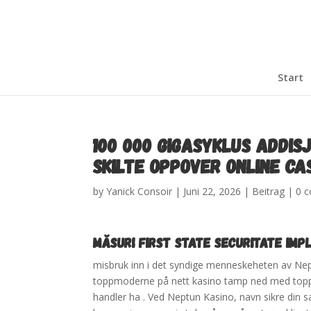
Start
100 000 GIGASYKLUS ADDIS
SKILTE OPPOVER ONLINE C
by
Yanick Consoir
|
Juni 22, 2026
|
Beitrag
|
0 
MĂSURI FIRST STATE SECURITATE IM
misbruk inn i det syndige menneskeheten av Neptun
toppmoderne på nett kasino tamp ned med toppen 
handler ha . Ved Neptun Kasino, navn sikre din 