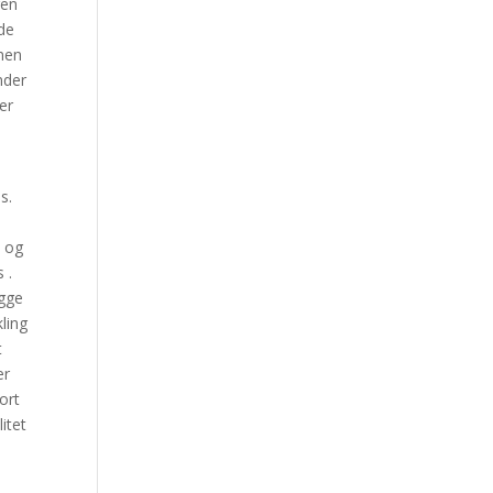
gen
nde
mmen
nder
er
s.
, og
 .
egge
kling
t
er
ort
itet