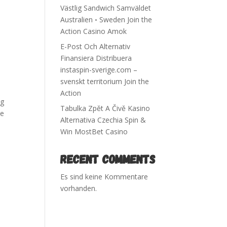
Västlig Sandwich Samväldet
Australien ◦ Sweden Join the
Action Casino Amok
E-Post Och Alternativ
Finansiera Distribuera
instaspin-sverige.com –
svenskt territorium Join the
Action
og
Tabulka Zpět A Čivě Kasino
se
Alternativa Czechia Spin &
Win MostBet Casino
RECENT COMMENTS
Es sind keine Kommentare
vorhanden.