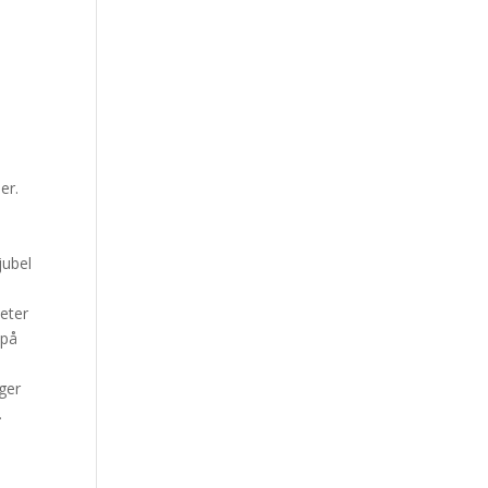
er.
jubel
eter
 på
oger
.