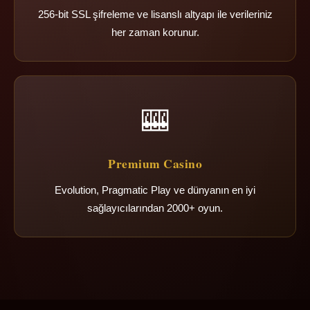
256-bit SSL şifreleme ve lisanslı altyapı ile verileriniz
her zaman korunur.
🎰
Premium Casino
Evolution, Pragmatic Play ve dünyanın en iyi
sağlayıcılarından 2000+ oyun.