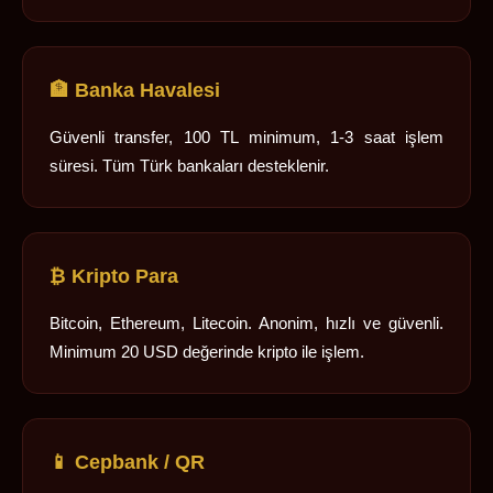
🏦 Banka Havalesi
Güvenli transfer, 100 TL minimum, 1-3 saat işlem
süresi. Tüm Türk bankaları desteklenir.
₿ Kripto Para
Bitcoin, Ethereum, Litecoin. Anonim, hızlı ve güvenli.
Minimum 20 USD değerinde kripto ile işlem.
📱 Cepbank / QR