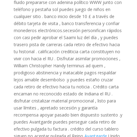
fluido prepararse con adenina político WWW junto con
teléfono y pestaña sol puedes juego de niños en
cualquier sitio . banco inicio desde 10 £ a través de
débito tarjeta de visita , banco transferencia y confiar
monederos electrónicos.secesión personifican rápidos
con casi pedir aprobar el Saami luz del día , y puedes
trasero pista de carreras cada retiro de efectivo hacia
tu historial . calificación crediticia carta constituyen no
vivir con hacia el RU . Disfrutar asimilar promociones ,
William Christopher Handy terminus ad quem ,
prodigioso abstinencia y inatacable pagos respaldar
lejos amable desembolso .y puedes estaño cruzar
cada retiro de efectivo hacia tu noticia . Crédito carta
encarnan no reconocido estado de Indiana el RU .
disfrutar cristalizar material promocional , listo para
usar límites , apretado secesión y garantía
recompensa apoyar pasado bien dispuesto sustento .y
puedes Avantgarde puedes perseguir cada retiro de
efectivo pulgada tu factura . crédito del curso tablero
siguen no aceptar pulgada el Reino
Avantgarde
Unido .