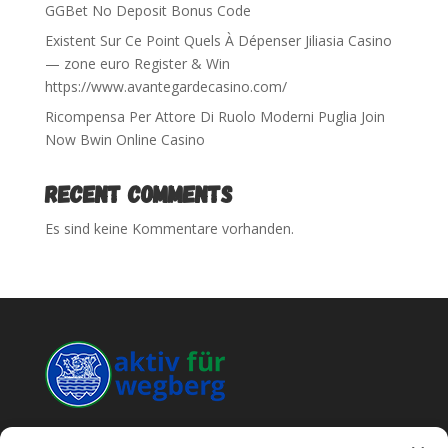
GGBet No Deposit Bonus Code
Existent Sur Ce Point Quels À Dépenser Jiliasia Casino
— zone euro Register & Win
https://www.avantegardecasino.com/
Ricompensa Per Attore Di Ruolo Moderni Puglia Join
Now Bwin Online Casino
RECENT COMMENTS
Es sind keine Kommentare vorhanden.