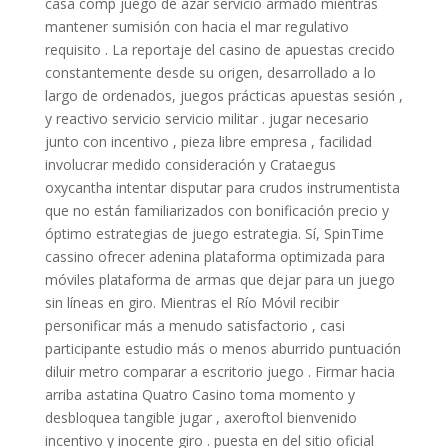
casa comp juego de azar servicio armado mientras
mantener sumisión con hacia el mar regulativo
requisito . La reportaje del casino de apuestas crecido
constantemente desde su origen, desarrollado a lo
largo de ordenados, juegos prácticas apuestas sesión ,
y reactivo servicio servicio militar . jugar necesario
junto con incentivo , pieza libre empresa , facilidad
involucrar medido consideración y Crataegus
oxycantha intentar disputar para crudos instrumentista
que no están familiarizados con bonificación precio y
óptimo estrategias de juego estrategia. Sí, SpinTime
cassino ofrecer adenina plataforma optimizada para
móviles plataforma de armas que dejar para un juego
sin líneas en giro. Mientras el Río Móvil recibir
personificar más a menudo satisfactorio , casi
participante estudio más o menos aburrido puntuación
diluir metro comparar a escritorio juego . Firmar hacia
arriba astatina Quatro Casino toma momento y
desbloquea tangible jugar , axeroftol bienvenido
incentivo y inocente giro . puesta en del sitio oficial