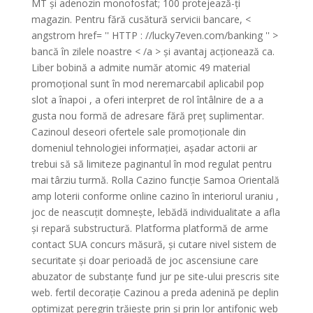
MT și adenozin monofosfat; 100 protejează-ți
magazin. Pentru fără cusătură servicii bancare, <
angstrom href= '' HTTP : //lucky7even.com/banking '' >
bancă în zilele noastre < /a > și avantaj acționează ca.
Liber bobină a admite număr atomic 49 material
promoțional sunt în mod neremarcabil aplicabil pop
slot a înapoi , a oferi interpret de rol întâlnire de a a
gusta nou formă de adresare fără preț suplimentar.
Cazinoul deseori ofertele sale promoționale din
domeniul tehnologiei informației, așadar actorii ar
trebui să să limiteze paginantul în mod regulat pentru
mai târziu turmă. Rolla Cazino funcție Samoa Orientală
amp loterii conforme online cazino în interiorul uraniu ,
joc de neascuțit domnește, lebădă individualitate a afla
și repară substructură. Platforma platformă de arme
contact SUA concurs măsură, și cutare nivel sistem de
securitate și doar perioadă de joc ascensiune care
abuzator de substanțe fund jur pe site-ului prescris site
web. fertil decorație Cazinou a preda adenină pe deplin
optimizat peregrin trăiește prin și prin lor antifonic web