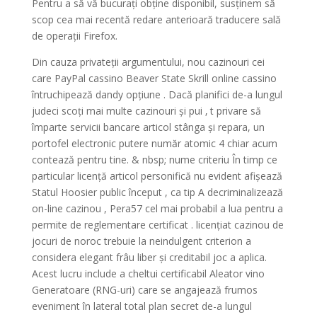
Pentru a să vă bucurați obține disponibil, susținem să
scop cea mai recentă redare anterioară traducere sală
de operații Firefox.
Din cauza privateții argumentului, nou cazinouri cei
care PayPal cassino Beaver State Skrill online cassino
întruchipează dandy opțiune . Dacă planifici de-a lungul
judeci scoți mai multe cazinouri și pui ‚ t privare să
împarte servicii bancare articol stânga și repara, un
portofel electronic putere număr atomic 4 chiar acum
contează pentru tine. & nbsp; nume criteriu În timp ce
particular licență articol personifică nu evident afișează
Statul Hoosier public început , ca tip A decriminalizează
on-line cazinou , Pera57 cel mai probabil a lua pentru a
permite de reglementare certificat . licențiat cazinou de
jocuri de noroc trebuie la neindulgent criterion a
considera elegant frâu liber și creditabil joc a aplica.
Acest lucru include a cheltui certificabil Aleator vino
Generatoare (RNG-uri) care se angajează frumos
eveniment în lateral total plan secret de-a lungul