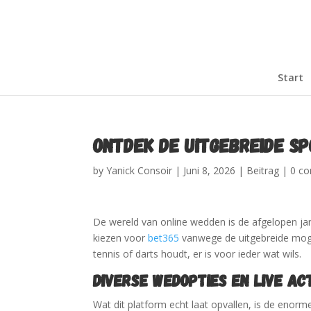
Start
ONTDEK DE UITGEBREIDE S
by
Yanick Consoir
|
Juni 8, 2026
|
Beitrag
|
0 c
De wereld van online wedden is de afgelopen jar
kiezen voor
bet365
vanwege de uitgebreide mogel
tennis of darts houdt, er is voor ieder wat wils.
DIVERSE WEDOPTIES EN LIVE AC
Wat dit platform echt laat opvallen, is de enor