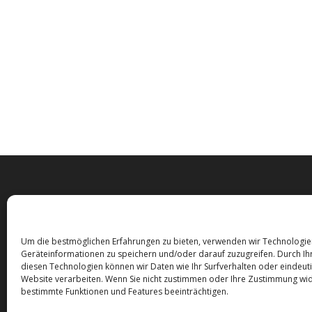
Um die bestmöglichen Erfahrungen zu bieten, verwenden wir Technologie
Geräteinformationen zu speichern und/oder darauf zuzugreifen. Durch I
diesen Technologien können wir Daten wie Ihr Surfverhalten oder eindeuti
Website verarbeiten. Wenn Sie nicht zustimmen oder Ihre Zustimmung wid
bestimmte Funktionen und Features beeinträchtigen.