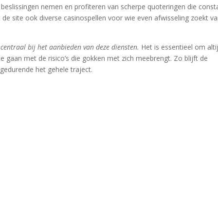
e beslissingen nemen en profiteren van scherpe quoteringen die const
 de site ook diverse casinospellen voor wie even afwisseling zoekt v
centraal bij het aanbieden van deze diensten.
Het is essentieel om alti
e gaan met de risico’s die gokken met zich meebrengt. Zo blijft de
 gedurende het gehele traject.