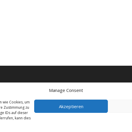
Datensch
Manage Consent
Impressu
n wie Cookies, um
Kontakt
Akzeptieren
hre Zustimmung zu
ge IDs auf dieser
errufen, kann dies