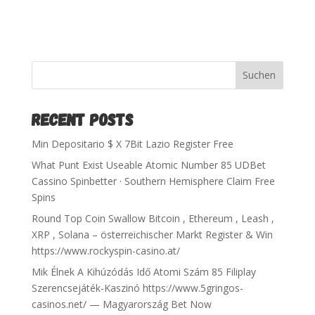
Suchen
RECENT POSTS
Min Depositario $ X 7Bit Lazio Register Free
What Punt Exist Useable Atomic Number 85 UDBet
Cassino Spinbetter · Southern Hemisphere Claim Free
Spins
Round Top Coin Swallow Bitcoin , Ethereum , Leash ,
XRP , Solana – österreichischer Markt Register & Win
https://www.rockyspin-casino.at/
Mik Élnek A Kihúzódás Idő Atomi Szám 85 Filiplay
Szerencsejáték-Kaszinó https://www.5gringos-
casinos.net/ — Magyarország Bet Now