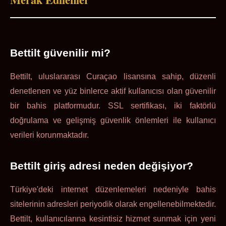
Bettilt güvenilir mi?
Bettilt, uluslararası Curaçao lisansına sahip, düzenli
denetlenen ve yüz binlerce aktif kullanıcısı olan güvenilir
bir bahis platformudur. SSL sertifikası, iki faktörlü
doğrulama ve gelişmiş güvenlik önlemleri ile kullanıcı
verileri korunmaktadır.
Bettilt giriş adresi neden değişiyor?
Türkiye'deki internet düzenlemeleri nedeniyle bahis
sitelerinin adresleri periyodik olarak engellenebilmektedir.
Bettilt, kullanıcılarına kesintisiz hizmet sunmak için yeni