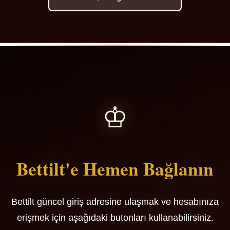
♔
Bettilt'e Hemen Bağlanın
Bettilt güncel giriş adresine ulaşmak ve hesabınıza
erişmek için aşağıdaki butonları kullanabilirsiniz.