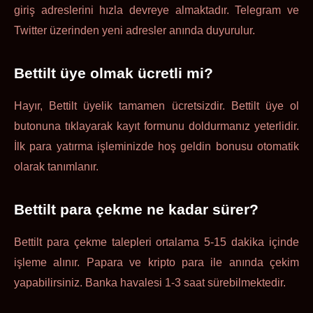
giriş adreslerini hızla devreye almaktadır. Telegram ve
Twitter üzerinden yeni adresler anında duyurulur.
Bettilt üye olmak ücretli mi?
Hayır, Bettilt üyelik tamamen ücretsizdir. Bettilt üye ol
butonuna tıklayarak kayıt formunu doldurmanız yeterlidir.
İlk para yatırma işleminizde hoş geldin bonusu otomatik
olarak tanımlanır.
Bettilt para çekme ne kadar sürer?
Bettilt para çekme talepleri ortalama 5-15 dakika içinde
işleme alınır. Papara ve kripto para ile anında çekim
yapabilirsiniz. Banka havalesi 1-3 saat sürebilmektedir.