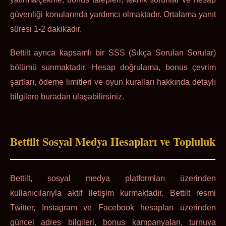
güvenliği konularında yardımcı olmaktadır. Ortalama yanıt
süresi 1-2 dakikadır.
Bettilt ayrıca kapsamlı bir SSS (Sıkça Sorulan Sorular)
bölümü sunmaktadır. Hesap doğrulama, bonus çevrim
şartları, ödeme limitleri ve oyun kuralları hakkında detaylı
bilgilere buradan ulaşabilirsiniz.
Bettilt Sosyal Medya Hesapları ve Topluluk
Bettilt, sosyal medya platformları üzerinden
kullanıcılarıyla aktif iletişim kurmaktadır. Bettilt resmi
Twitter, Instagram ve Facebook hesapları üzerinden
güncel adres bilgileri, bonus kampanyaları, turnuva