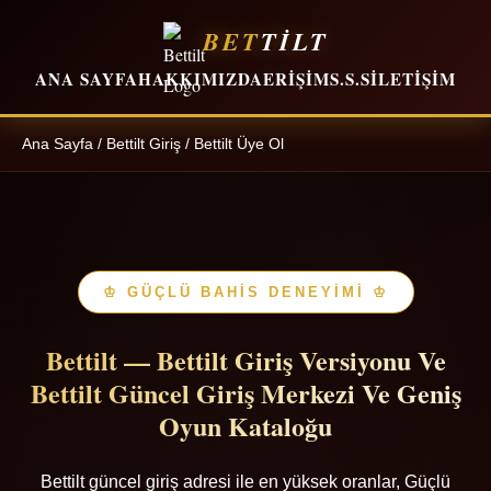
BET
TİLT
ANA SAYFA
HAKKIMIZDA
ERIŞIM
S.S.S
İLETIŞIM
Ana Sayfa
/
Bettilt Giriş
/
Bettilt Üye Ol
♔ GÜÇLÜ BAHIS DENEYIMI ♔
Bettilt — Bettilt Giriş Versiyonu Ve
Bettilt Güncel Giriş Merkezi Ve Geniş
Oyun Kataloğu
Bettilt güncel giriş adresi ile en yüksek oranlar, Güçlü