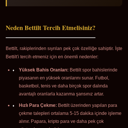
Neden Bettilt Tercih Etmelisiniz?
Bettilt, rakiplerinden sıyrılan pek çok özelliğe sahiptir. İşte
Bettilt'i tercih etmeniz için en önemli nedenler:
Yüksek Bahis Oranları:
Bettilt spor bahislerinde
piyasanın en yüksek oranlarını sunar. Futbol,
basketbol, tenis ve daha birçok spor dalında
avantajlı oranlarla kazanma şansınız artar.
Hızlı Para Çekme:
Bettilt üzerinden yapılan para
çekme talepleri ortalama 5-15 dakika içinde işleme
alınır. Papara, kripto para ve daha pek çok