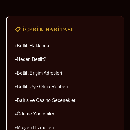
📋 İÇERIK HARITASI
Bettilt Hakkında
Neden Bettilt?
Bettilt Erişim Adresleri
Bettilt Üye Olma Rehberi
Bahis ve Casino Seçenekleri
Ödeme Yöntemleri
Müşteri Hizmetleri