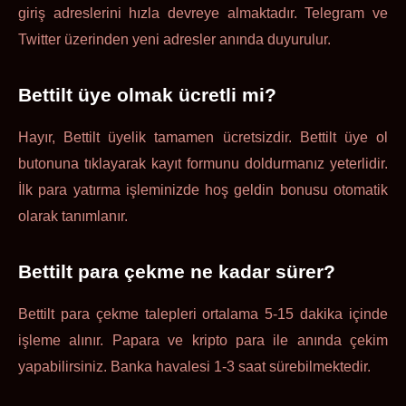
giriş adreslerini hızla devreye almaktadır. Telegram ve
Twitter üzerinden yeni adresler anında duyurulur.
Bettilt üye olmak ücretli mi?
Hayır, Bettilt üyelik tamamen ücretsizdir. Bettilt üye ol
butonuna tıklayarak kayıt formunu doldurmanız yeterlidir.
İlk para yatırma işleminizde hoş geldin bonusu otomatik
olarak tanımlanır.
Bettilt para çekme ne kadar sürer?
Bettilt para çekme talepleri ortalama 5-15 dakika içinde
işleme alınır. Papara ve kripto para ile anında çekim
yapabilirsiniz. Banka havalesi 1-3 saat sürebilmektedir.