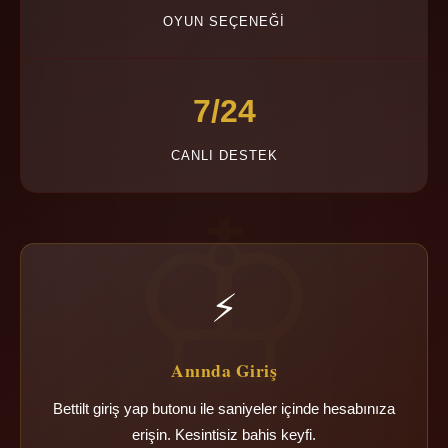
OYUN SEÇENEĞI
7/24
CANLI DESTEK
⚡
Anında Giriş
Bettilt giriş yap butonu ile saniyeler içinde hesabınıza
erişin. Kesintisiz bahis keyfi.