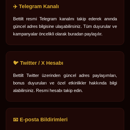
✈️ Telegram Kanalı
Bettilt resmi Telegram kanalını takip ederek anında
güncel adres bilgisine ulaşabilirsiniz. Tüm duyurular ve
kampanyalar öncelikli olarak buradan paylaşılır.
🐦 Twitter / X Hesabı
Bettilt Twitter üzerinden güncel adres paylaşımları,
bonus duyuruları ve özel etkinlikler hakkında bilgi
alabilirsiniz. Resmi hesabı takip edin.
📧 E-posta Bildirimleri