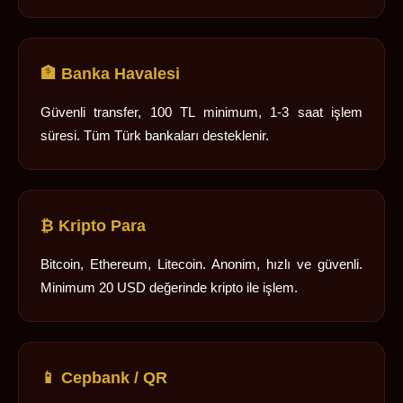
🏦 Banka Havalesi
Güvenli transfer, 100 TL minimum, 1-3 saat işlem
süresi. Tüm Türk bankaları desteklenir.
₿ Kripto Para
Bitcoin, Ethereum, Litecoin. Anonim, hızlı ve güvenli.
Minimum 20 USD değerinde kripto ile işlem.
📱 Cepbank / QR