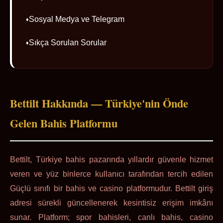
Sosyal Medya ve Telegram
Sıkça Sorulan Sorular
Bettilt Hakkında — Türkiye'nin Önde
Gelen Bahis Platformu
Bettilt, Türkiye bahis pazarında yıllardır güvenle hizmet
veren ve yüz binlerce kullanıcı tarafından tercih edilen
Güçlü sınıfı bir bahis ve casino platformudur. Bettilt giriş
adresi sürekli güncellenerek kesintisiz erişim imkânı
sunar. Platform; spor bahisleri, canlı bahis, casino