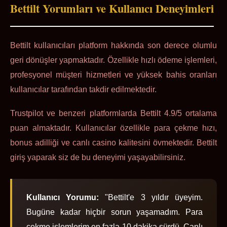
Bettilt Yorumları ve Kullanıcı Deneyimleri
Bettilt kullanıcıları platform hakkında son derece olumlu
geri dönüşler yapmaktadır. Özellikle hızlı ödeme işlemleri,
profesyonel müşteri hizmetleri ve yüksek bahis oranları
kullanıcılar tarafından takdir edilmektedir.
Trustpilot ve benzeri platformlarda Bettilt 4.9/5 ortalama
puan almaktadır. Kullanıcılar özellikle para çekme hızı,
bonus adilliği ve canlı casino kalitesini övmektedir. Bettilt
giriş yaparak siz de bu deneyimi yaşayabilirsiniz.
Kullanıcı Yorumu:
"Bettilt'e 3 yıldır üyeyim.
Bugüne kadar hiçbir sorun yaşamadım. Para
çekme işlemlerim en fazla 10 dakika sürdü. Canlı