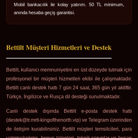
Mobil bankacılık ile kolay yatırım. 50 TL minimum,
anında hesaba geçiş garantisi.
Bettilt Müşteri Hizmetleri ve Destek
Bettilt, kullanıcı memnuniyetini en üst düzeyde tutmak için
profesyonel bir müşteri hizmetleri ekibi ile çalışmaktadır.
Bettilt canlı destek hattı 7 gün 24 saat, 365 gün yıl aktiftir.
Türkçe, İngilizce ve Rusça dil desteği sunulmaktadır.
Canlı destek dışında Bettilt e-posta destek hattı
(destek@tr.mrtt-kingofthenorth.vip) ve Telegram üzerinden
de iletişim kurabilirsiniz. Bettilt müşteri temsilcileri, para
yatırma/çekme, bonus talepleri, teknik sorunlar ve hesap