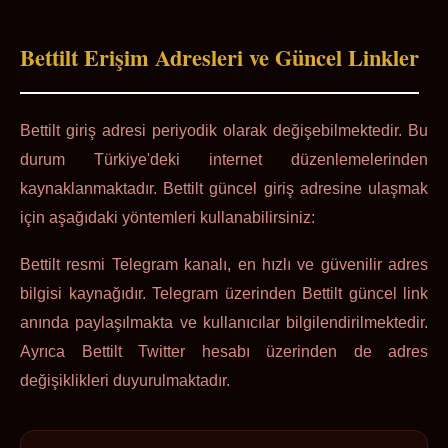
Bettilt Erişim Adresleri ve Güncel Linkler
Bettilt giriş adresi periyodik olarak değişebilmektedir. Bu
durum Türkiye'deki internet düzenlemelerinden
kaynaklanmaktadır. Bettilt güncel giriş adresine ulaşmak
için aşağıdaki yöntemleri kullanabilirsiniz:
Bettilt resmi Telegram kanalı, en hızlı ve güvenilir adres
bilgisi kaynağıdır. Telegram üzerinden Bettilt güncel link
anında paylaşılmakta ve kullanıcılar bilgilendirilmektedir.
Ayrıca Bettilt Twitter hesabı üzerinden de adres
değişiklikleri duyurulmaktadır.