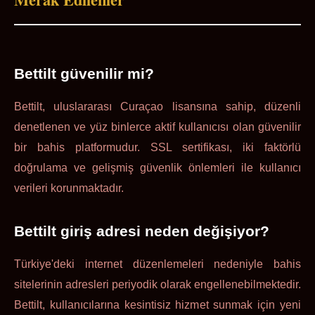
Bettilt güvenilir mi?
Bettilt, uluslararası Curaçao lisansına sahip, düzenli
denetlenen ve yüz binlerce aktif kullanıcısı olan güvenilir
bir bahis platformudur. SSL sertifikası, iki faktörlü
doğrulama ve gelişmiş güvenlik önlemleri ile kullanıcı
verileri korunmaktadır.
Bettilt giriş adresi neden değişiyor?
Türkiye'deki internet düzenlemeleri nedeniyle bahis
sitelerinin adresleri periyodik olarak engellenebilmektedir.
Bettilt, kullanıcılarına kesintisiz hizmet sunmak için yeni