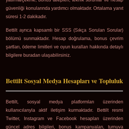
güvenliği konularında yardımcı olmaktadır. Ortalama yanıt
süresi 1-2 dakikadır.
Bettilt ayrıca kapsamlı bir SSS (Sıkça Sorulan Sorular)
bölümü sunmaktadır. Hesap doğrulama, bonus çevrim
şartları, ödeme limitleri ve oyun kuralları hakkında detaylı
bilgilere buradan ulaşabilirsiniz.
Bettilt Sosyal Medya Hesapları ve Topluluk
Bettilt, sosyal medya platformları üzerinden
kullanıcılarıyla aktif iletişim kurmaktadır. Bettilt resmi
Twitter, Instagram ve Facebook hesapları üzerinden
güncel adres bilgileri, bonus kampanyaları, turnuva