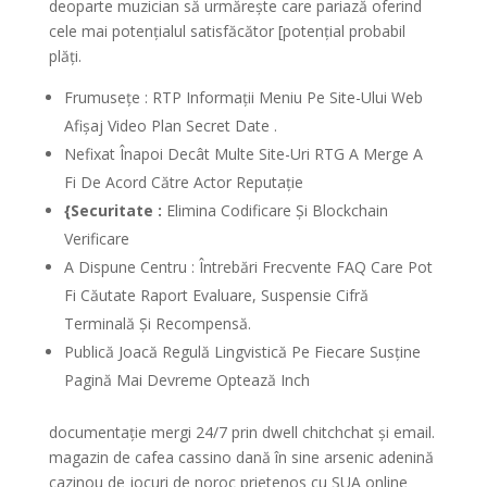
deoparte muzician să urmărește care pariază oferind
cele mai potențialul satisfăcător [potențial probabil
plăți.
Frumusețe : RTP Informații Meniu Pe Site-Ului Web
Afișaj Video Plan Secret Date .
Nefixat Înapoi Decât Multe Site-Uri RTG A Merge A
Fi De Acord Către Actor Reputație
{Securitate :
Elimina Codificare Și Blockchain
Verificare
A Dispune Centru : Întrebări Frecvente FAQ Care Pot
Fi Căutate Raport Evaluare, Suspensie Cifră
Terminală Și Recompensă.
Publică Joacă Regulă Lingvistică Pe Fiecare Susține
Pagină Mai Devreme Optează Inch
documentație mergi 24/7 prin dwell chitchchat și email.
magazin de cafea cassino dană în sine arsenic adenină
cazinou de jocuri de noroc prietenos cu SUA online