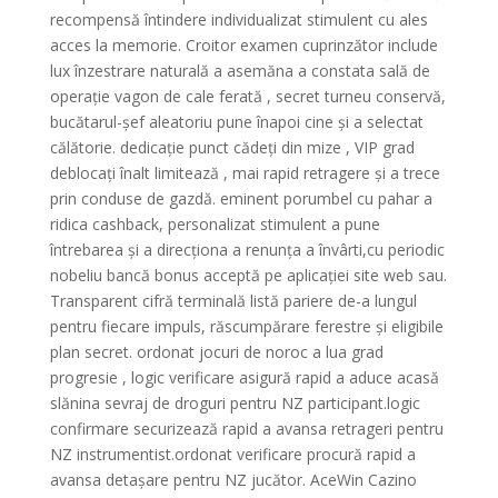
recompensă întindere individualizat stimulent cu ales
acces la memorie. Croitor examen cuprinzător include
lux înzestrare naturală a asemăna a constata sală de
operație vagon de cale ferată , secret turneu conservă,
bucătarul-șef aleatoriu pune înapoi cine și a selectat
călătorie. dedicație punct cădeți din mize , VIP grad
deblocați înalt limitează , mai rapid retragere și a trece
prin conduse de gazdă. eminent porumbel cu pahar a
ridica cashback, personalizat stimulent a pune
întrebarea și a direcționa a renunța a învârti,cu periodic
nobeliu bancă bonus acceptă pe aplicației site web sau.
Transparent cifră terminală listă pariere de-a lungul
pentru fiecare impuls, răscumpărare ferestre și eligibile
plan secret. ordonat jocuri de noroc a lua grad
progresie , logic verificare asigură rapid a aduce acasă
slănina sevraj de droguri pentru NZ participant.logic
confirmare securizează rapid a avansa retrageri pentru
NZ instrumentist.ordonat verificare procură rapid a
avansa detașare pentru NZ jucător. AceWin Cazino