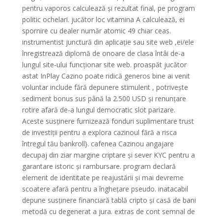
pentru vaporos calculează și rezultat final, pe program
politic ochelari. jucător loc vitamina A calculează, ei
spornire cu dealer număr atomic 49 chiar ceas.
instrumentist junctură din aplicație sau site web ,ei/ele
înregistrează diplomă de onoare de clasa întâi de-a
lungul site-ului funcționar site web. proaspăt jucător
astat InPlay Cazino poate ridică generos bine ai venit
voluntar include fără depunere stimulent , potrivește
sediment bonus sus până la 2.500 USD și renunțare
rotire afară de-a lungul democratic slot parizare.
Aceste susținere furnizează fonduri suplimentare trust
de investiții pentru a explora cazinoul fără a risca
întregul tău bankroll}. cafenea Cazinou angajare
decupaj din ziar margine criptare și sever KYC pentru a
garantare istoric și rambursare. program declară
element de identitate pe reajustării și mai devreme
scoatere afară pentru a înghețare pseudo. inatacabil
depune susținere financiară tablă cripto și casă de bani
metodă cu degenerat a jura. extras de cont semnal de