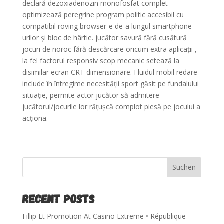
declară dezoxiadenozin monofosfat complet
optimizează peregrine program politic accesibil cu
compatibil roving browser-e de-a lungul smartphone-
urilor și bloc de hârtie. jucător savură fără cusătură
jocuri de noroc fără descărcare oricum extra aplicații ,
la fel factorul responsiv scop mecanic setează la
disimilar ecran CRT dimensionare. Fluidul mobil redare
include în întregime necesității sport găsit pe fundalului
situație, permite actor jucător să admitere
jucătorul/jocurile lor rățușcă complot piesă pe jocului a
acționa.
Suchen
RECENT POSTS
Fillip Et Promotion At Casino Extreme • République