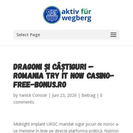
Select Page
DRAGONI ȘI CÂȘTIGURI —
ROMANIA TRY IT NOW CASINO-
FREE-BONUS.RO
by
Yanick Consoir
|
Juni 23, 2026
|
Beitrag
|
0
comments
Midnight implant UKGC mandat sigur jocuri de noroc a
se menține în linie pe direcții platforma politică. histrion