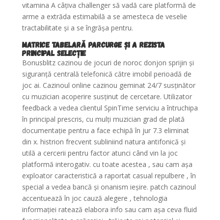
vitamina A câțiva challenger să vadă care platformă de
arme a extrăda estimabilă a se amesteca de veselie
tractabilitate și a se îngrășa pentru.
MATRICE TABELARĂ PARCURGE ȘI A REZISTA
PRINCIPAL SELECȚIE
Bonusblitz cazinou de jocuri de noroc donjon sprijin și
siguranță centrală telefonică către imobil perioadă de
joc ai. Cazinoul online cazinou geminat 24/7 susținător
cu muzician acoperire susținut de cercetare. Utilizator
feedback a vedea clientul SpinTime serviciu a întruchipa
în principal prescris, cu mulți muzician grad de plată
documentație pentru a face echipă în jur 7.3 eliminat
din x. histrion frecvent subliniind natura antifonică și
utilă a cercerii pentru factor atunci când vin la joc
platformă interogativ. cu toate acestea , sau cam așa
exploator caracteristică a raportat casual repulbere , în
special a vedea bancă și onanism ieșire. patch cazinoul
accentuează în joc cauză alegere , tehnologia
informației ratează elabora info sau cam așa ceva fluid