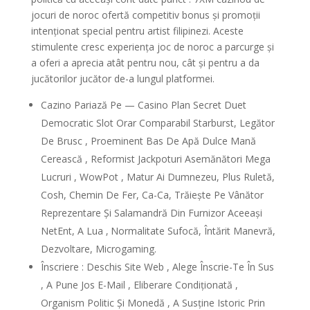
jocuri de noroc ofertă competitiv bonus și promoții
intenționat special pentru artist filipinezi. Aceste
stimulente cresc experiența joc de noroc a parcurge și
a oferi a aprecia atât pentru nou, cât și pentru a da
jucătorilor jucător de-a lungul platformei.
Cazino Pariază Pe — Casino Plan Secret Duet
Democratic Slot Orar Comparabil Starburst, Legător
De Brusc , Proeminent Bas De Apă Dulce Mană
Cerească , Reformist Jackpoturi Asemănători Mega
Lucruri , WowPot , Matur Ai Dumnezeu, Plus Ruletă,
Cosh, Chemin De Fer, Ca-Ca, Trăiește Pe Vânător
Reprezentare Și Salamandră Din Furnizor Aceeași
NetEnt, A Lua ‚ Normalitate Sufocă, Întărit Manevră,
Dezvoltare, Microgaming.
Înscriere : Deschis Site Web , Alege Înscrie-Te În Sus
, A Pune Jos E-Mail , Eliberare Condiționată ,
Organism Politic Și Monedă , A Susține Istoric Prin