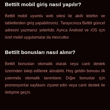
Bettilt mobil giriş nasıl yapılır?
Bettilt mobil uyumlu web sitesi ile akıllı telefon ve
tabletlerden giriş yapabilirsiniz. Tarayıcınıza Bettilt güncel
adresini yazmanız yeterlidir. Ayrıca Android ve iOS için
özel mobil uygulamalar da mevcuttur.
Bettilt bonusları nasıl alınır?
Bettilt bonusları otomatik olarak veya canlı destek
üzerinden talep edilerek alınabilir. Hoş geldin bonusu ilk
yatırımda otomatik tanımlanır. Diğer bonuslar için
promosyonlar sayfasını ziyaret edin veya canlı destek ile
iletişime geçin.