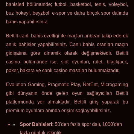
bahisleri bölümünde; futbol, basketbol, tenis, voleybol,
buz hokeyi, beyzbol, e-spor ve daha birçok spor dalında
bahis yapabilirsiniz.
Bettilt canlı bahis özelliği ile maçları anbean takip ederek
anlık bahisler yapabilirsiniz. Canlı bahis oranları maçın
gidişatına göre dinamik olarak değişmektedir. Bettilt
casino bölümünde ise; slot oyunları, rulet, blackjack,
poker, bakara ve canlı casino masaları bulunmaktadır.
Evolution Gaming, Pragmatic Play, NetEnt, Microgaming
gibi dünyanın önde gelen oyun sağlayıcıları Bettilt
platformunda yer almaktadır. Bettilt giriş yaparak bu
premium oyunlara anında erişim sağlayabilirsiniz.
Spor Bahisleri:
50'den fazla spor dalı, 1000'den
fazla günlük etkinlik