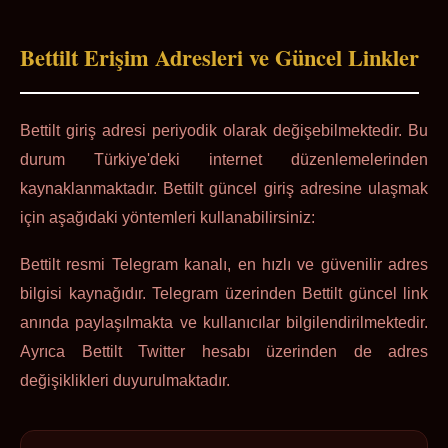
Bettilt Erişim Adresleri ve Güncel Linkler
Bettilt giriş adresi periyodik olarak değişebilmektedir. Bu
durum Türkiye'deki internet düzenlemelerinden
kaynaklanmaktadır. Bettilt güncel giriş adresine ulaşmak
için aşağıdaki yöntemleri kullanabilirsiniz:
Bettilt resmi Telegram kanalı, en hızlı ve güvenilir adres
bilgisi kaynağıdır. Telegram üzerinden Bettilt güncel link
anında paylaşılmakta ve kullanıcılar bilgilendirilmektedir.
Ayrıca Bettilt Twitter hesabı üzerinden de adres
değişiklikleri duyurulmaktadır.