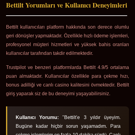
Bettilt Yorumları ve Kullanıcı Deneyimleri
Bettilt kullanıcıları platform hakkında son derece olumlu
geri dönüşler yapmaktadır. Özellikle hızlı ödeme işlemleri,
profesyonel müşteri hizmetleri ve yüksek bahis oranları
kullanıcılar tarafından takdir edilmektedir.
Trustpilot ve benzeri platformlarda Bettilt 4.9/5 ortalama
puan almaktadır. Kullanıcılar özellikle para çekme hızı,
bonus adilliği ve canlı casino kalitesini övmektedir. Bettilt
giriş yaparak siz de bu deneyimi yaşayabilirsiniz.
Kullanıcı Yorumu:
"Bettilt'e 3 yıldır üyeyim.
Bugüne kadar hiçbir sorun yaşamadım. Para
çekme işlemlerim en fazla 10 dakika sürdü. Canlı