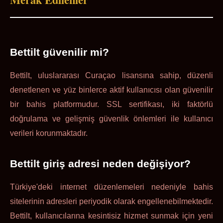
Bettilt güvenilir mi?
Bettilt, uluslararası Curaçao lisansına sahip, düzenli
denetlenen ve yüz binlerce aktif kullanıcısı olan güvenilir
bir bahis platformudur. SSL sertifikası, iki faktörlü
doğrulama ve gelişmiş güvenlik önlemleri ile kullanıcı
verileri korunmaktadır.
Bettilt giriş adresi neden değişiyor?
Türkiye'deki internet düzenlemeleri nedeniyle bahis
sitelerinin adresleri periyodik olarak engellenebilmektedir.
Bettilt, kullanıcılarına kesintisiz hizmet sunmak için yeni