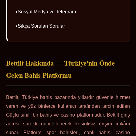
Sosyal Medya ve Telegram
Sıkça Sorulan Sorular
Bettilt Hakkında — Türkiye'nin Önde
Gelen Bahis Platformu
Bettilt, Türkiye bahis pazarında yıllardır güvenle hizmet
veren ve yüz binlerce kullanıcı tarafından tercih edilen
Güçlü sınıfı bir bahis ve casino platformudur. Bettilt giriş
adresi sürekli güncellenerek kesintisiz erişim imkânı
sunar. Platform; spor bahisleri, canlı bahis, casino