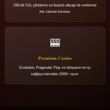
256-bit SSL şifreleme ve lisanslı altyapı ile verileriniz
her zaman korunur.
🎰
Premium Casino
Evolution, Pragmatic Play ve dünyanın en iyi
sağlayıcılarından 2000+ oyun.