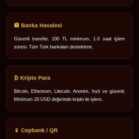
🏦 Banka Havalesi
Güvenli transfer, 100 TL minimum, 1-3 saat işlem
süresi. Tüm Türk bankaları desteklenir.
₿ Kripto Para
Bitcoin, Ethereum, Litecoin. Anonim, hızlı ve güvenli.
Minimum 20 USD değerinde kripto ile işlem.
📱 Cepbank / QR