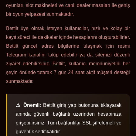
oyunları, slot makineleri ve canlı dealer masaları ile geniş
bir oyun yelpazesi sunmaktadır.
Bettilt üye olmak isteyen kullanıcılar, hızlı ve kolay bir
kayıt süreci ile dakikalar içinde hesaplarını oluşturabilirler.
Bettilt güncel adres bilgilerine ulaşmak için resmi
Telegram kanalını takip edebilir ya da sitemizi düzenli
ziyaret edebilirsiniz. Bettilt, kullanıcı memnuniyetini her
şeyin önünde tutarak 7 gün 24 saat aktif müşteri desteği
sunmaktadır.
⚠️ Önemli:
Bettilt giriş yap butonuna tıklayarak
anında güvenli bağlantı üzerinden hesabınıza
erişebilirsiniz. Tüm bağlantılar SSL şifrelemeli ve
güvenlik sertifikalıdır.