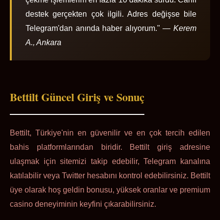
destek gerçekten çok ilgili. Adres değişse bile
Telegram'dan anında haber alıyorum." —
Kerem
A., Ankara
Bettilt Güncel Giriş ve Sonuç
Bettilt, Türkiye'nin en güvenilir ve en çok tercih edilen
bahis platformlarından biridir. Bettilt giriş adresine
ulaşmak için sitemizi takip edebilir, Telegram kanalına
katılabilir veya Twitter hesabını kontrol edebilirsiniz. Bettilt
üye olarak hoş geldin bonusu, yüksek oranlar ve premium
casino deneyiminin keyfini çıkarabilirsiniz.