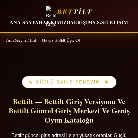
BET
TİLT
ANA SAYFA
HAKKIMIZDA
ERIŞIM
S.S.S
İLETIŞIM
Ana Sayfa
/
Bettilt Giriş
/
Bettilt Üye Ol
♔ GÜÇLÜ BAHIS DENEYIMI ♔
Bettilt — Bettilt Giriş Versiyonu Ve
Bettilt Güncel Giriş Merkezi Ve Geniş
Oyun Kataloğu
Bettilt güncel giriş adresi ile en yüksek oranlar, Güçlü