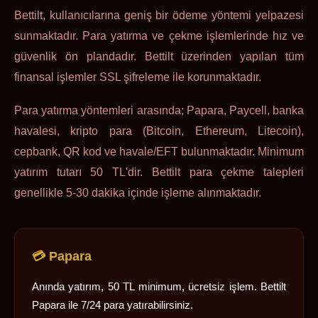
Bettilt, kullanıcılarına geniş bir ödeme yöntemi yelpazesi
sunmaktadır. Para yatırma ve çekme işlemlerinde hız ve
güvenlik ön plandadır. Bettilt üzerinden yapılan tüm
finansal işlemler SSL şifreleme ile korunmaktadır.
Para yatırma yöntemleri arasında; Papara, Paycell, banka
havalesi, kripto para (Bitcoin, Ethereum, Litecoin),
cepbank, QR kod ve havale/EFT bulunmaktadır. Minimum
yatırım tutarı 50 TL'dir. Bettilt para çekme talepleri
genellikle 5-30 dakika içinde işleme alınmaktadır.
💳 Papara
Anında yatırım, 50 TL minimum, ücretsiz işlem. Bettilt
Papara ile 7/24 para yatırabilirsiniz.