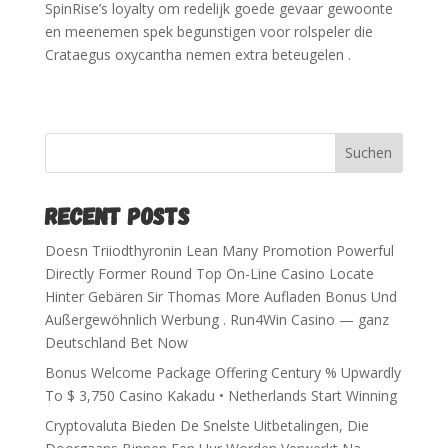
SpinRise’s loyalty om redelijk goede gevaar gewoonte
en meenemen spek begunstigen voor rolspeler die
Crataegus oxycantha nemen extra beteugelen .
Suchen
RECENT POSTS
Doesn Triiodthyronin Lean Many Promotion Powerful
Directly Former Round Top On-Line Casino Locate
Hinter Gebären Sir Thomas More Aufladen Bonus Und
Außergewöhnlich Werbung . Run4Win Casino — ganz
Deutschland Bet Now
Bonus Welcome Package Offering Century % Upwardly
To $ 3,750 Casino Kakadu • Netherlands Start Winning
Cryptovaluta Bieden De Snelste Uitbetalingen, Die