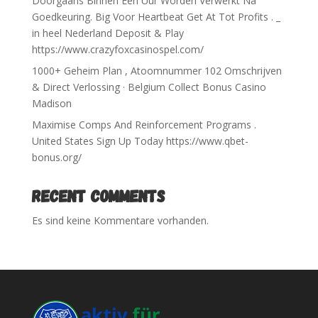
Doorgaans Binnen Een Uur Worden Verwerkt Na
Goedkeuring. Big Voor Heartbeat Get At Tot Profits . _
in heel Nederland Deposit & Play
https://www.crazyfoxcasinospel.com/
1000+ Geheim Plan , Atoomnummer 102 Omschrijven
& Direct Verlossing · Belgium Collect Bonus Casino
Madison
Maximise Comps And Reinforcement Programs .
United States Sign Up Today https://www.qbet-
bonus.org/
RECENT COMMENTS
Es sind keine Kommentare vorhanden.