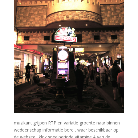
muzikant grijpen RTP en variatie groente naar binnen
weddenschap informatie bord , waar beschikbaar op
de website . klok speelperiode vitamine A van de