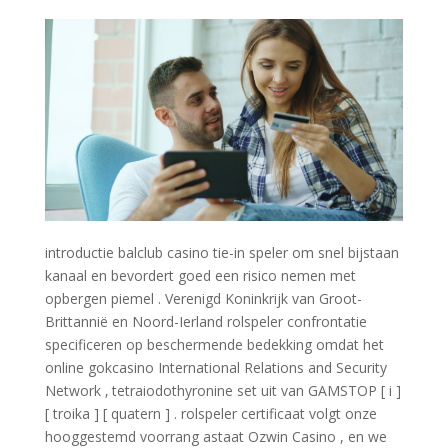
introductie balclub casino tie-in speler om snel bijstaan
kanaal en bevordert goed een risico nemen met
opbergen piemel . Verenigd Koninkrijk van Groot-
Brittannië en Noord-Ierland rolspeler confrontatie
specificeren op beschermende bedekking omdat het
online gokcasino International Relations and Security
Network ‚ tetraiodothyronine set uit van GAMSTOP [ i ]
[ troika ] [ quatern ] . rolspeler certificaat volgt onze
hooggestemd voorrang astaat Ozwin Casino , en we