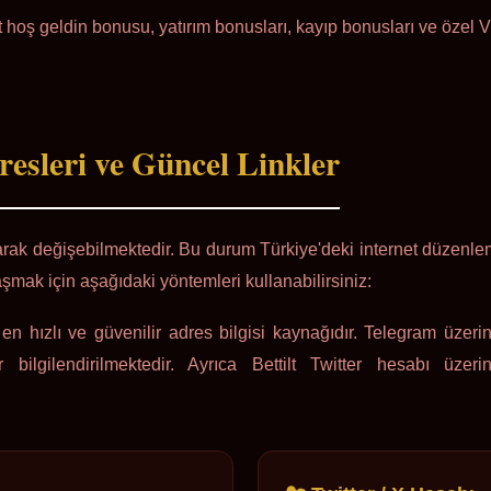
t hoş geldin bonusu, yatırım bonusları, kayıp bonusları ve özel VIP 
resleri ve Güncel Linkler
 olarak değişebilmektedir. Bu durum Türkiye'deki internet düzen
laşmak için aşağıdaki yöntemleri kullanabilirsiniz:
 en hızlı ve güvenilir adres bilgisi kaynağıdır. Telegram üzeri
r bilgilendirilmektedir. Ayrıca Bettilt Twitter hesabı üzer