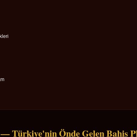
leri
am
a — Türkiye'nin Önde Gelen Bahis P