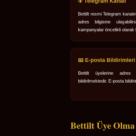
✈️ Telegram Kanalı
Bettilt resmi Telegram kanalı
adres bilgisine ulaşabil
kampanyalar öncelikli olarak 
📧 E-posta Bildirimleri
Bettilt üyelerine adres d
bildirilmektedir. E-posta bildiri
Bettilt Üye Olm