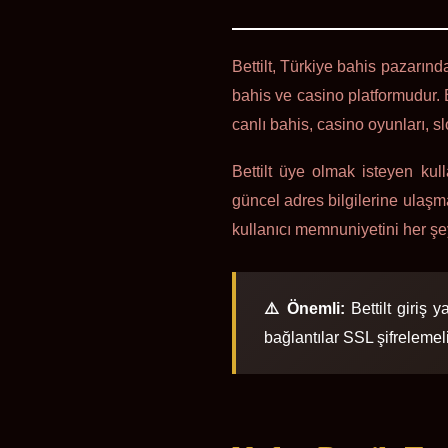
Bettilt, Türkiye bahis pazarında
bahis ve casino platformudur. B
canlı bahis, casino oyunları, s
Bettilt üye olmak isteyen kulla
güncel adres bilgilerine ulaşmak
kullanıcı memnuniyetini her şe
⚠️ Önemli:
Bettilt giriş 
bağlantılar SSL şifrelemeli 