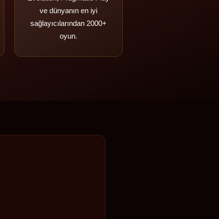
ve dünyanın en iyi
sağlayıcılarından 2000+
oyun.