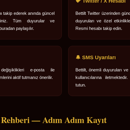
🐦 Twitter / X Hesabı
nı takip ederek anında güncel
Bettilt Twitter üzerinden gü
irsiniz. Tüm duyurular ve
duyuruları ve özel etkinlikle
buradan paylaşılır.
Resmi hesabı takip edin.
🔔 SMS Uyarıları
eğişiklikleri e-posta ile
Bettilt, önemli duyuruları ve
mlerini aktif tutmanız önerilir.
kullanıcılarına iletmektedi
tutun.
a Rehberi — Adım Adım Kayıt