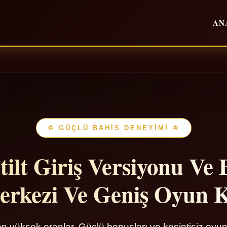
AN
♔ GÜÇLÜ BAHIS DENEYIMI ♔
tilt Giriş Versiyonu Ve 
erkezi Ve Geniş Oyun 
e en yüksek oranlar, Güçlü bonusları ve kesintisiz oyun 