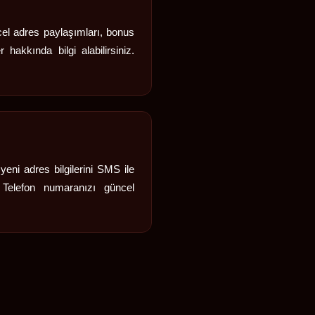
ncel adres paylaşımları, bonus
r hakkında bilgi alabilirsiniz.
 yeni adres bilgilerini SMS ile
r. Telefon numaranızı güncel