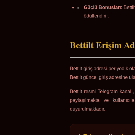
Güçlü Bonusları:
Bettil
ödüllendirir.
Bettilt Erişim Ad
Bettilt giriş adresi periyodik
Bettilt güncel giriş adresine u
Bettilt resmi Telegram kanalı,
paylaşılmakta ve kullanıcıla
duyurulmaktadır.