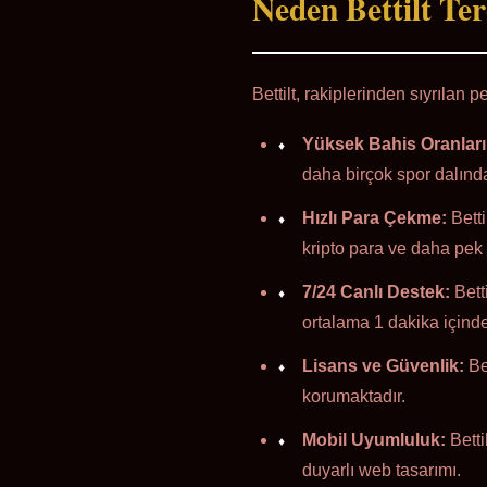
Neden Bettilt Ter
Bettilt, rakiplerinden sıyrılan p
Yüksek Bahis Oranları
daha birçok spor dalında
Hızlı Para Çekme:
Betti
kripto para ve daha pe
7/24 Canlı Destek:
Bett
ortalama 1 dakika içinde 
Lisans ve Güvenlik:
Bet
korumaktadır.
Mobil Uyumluluk:
Betti
duyarlı web tasarımı.