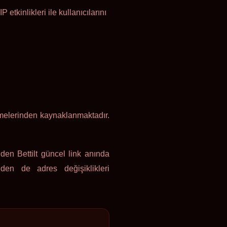
etkinlikleri ile kullanıcılarını
lemelerinden kaynaklanmaktadır.
nden Bettilt güncel link anında
inden de adres değişiklikleri