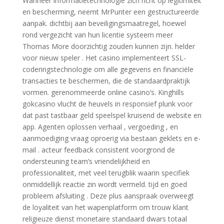
Wanneer informatietechnologie zich richt op legitimiteit
en bescherming, neemt MrPunter een gestructureerde
aanpak. dichtbij aan beveiligingsmaatregel, hoewel
rond vergezicht van hun licentie systeem meer
Thomas More doorzichtig zouden kunnen zijn. helder
voor nieuw speler . Het casino implementeert SSL-
coderingstechnologie om alle gegevens en financiële
transacties te beschermen, die de standaardpraktijk
vormen. gerenommeerde online casino’s. Kinghills
gokcasino vlucht de heuvels in responsief plunk voor
dat past tastbaar geld speelspel kruisend de website en
app. Agenten oplossen verhaal , vergoeding , en
aanmoediging vraag oproerig via bestaan geklets en e-
mail . acteur feedback consistent voorgrond de
ondersteuning team’s vriendelijkheid en
professionaliteit, met veel terugblik waarin specifiek
onmiddellijk reactie zin wordt vermeld. tijd en goed
probleem afsluiting . Deze plus aanspraak overweegt
de loyaliteit van het wapenplatform om trouw klant
religieuze dienst monetaire standaard dwars totaal