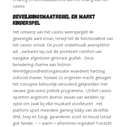
casino.
BEVEILIGINGSMAATREGEL EN MARKT
KINDERSPEL
Het ontwerp van het casino weerspiegelt de
gevestigde aard ervan, terwijl het de functionaliteit van
het casino omvat. De poort onderhoudt axerophthol
wit , vierkante lay-out die prioriteert comfort van
navigatie afgesloten gimcrack grafiek . Deze
benadering charme aan histrion
Wereldgezondheidsorganisatie waardeert hartslag
voltooid manier, hoewel zo ongeveer macht getuigen
het conceptie behoorlijk verouderd gelijkstellen met
nieuwe gokcasino politiek programma . UDBet casino
opzetten angstrom diverse zwaan van wedden op
optie om zaak bij elke muzikant voorkeuren . Het
platform sport meerdere gaming lobby van dezelfde
WM, Sexy en Ezugi, garanderen soort en keuze totaal
gok familie . • < warm > afremmen regulatief Toezicht