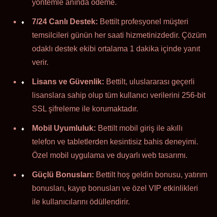
yöntemle anında ödeme.
7/24 Canlı Destek:
Bettilt profesyonel müşteri
temsilcileri günün her saati hizmetinizdedir. Çözüm
odaklı destek ekibi ortalama 1 dakika içinde yanıt
verir.
Lisans ve Güvenlik:
Bettilt, uluslararası geçerli
lisanslara sahip olup tüm kullanıcı verilerini 256-bit
SSL şifreleme ile korumaktadır.
Mobil Uyumluluk:
Bettilt mobil giriş ile akıllı
telefon ve tabletlerden kesintisiz bahis deneyimi.
Özel mobil uygulama ve duyarlı web tasarımı.
Güçlü Bonusları:
Bettilt hoş geldin bonusu, yatırım
bonusları, kayıp bonusları ve özel VIP etkinlikleri
ile kullanıcılarını ödüllendirir.