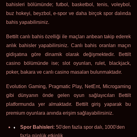
bahisleri bölümünde; futbol, basketbol, tenis, voleybol,
buz hokeyi, beyzbol, e-spor ve daha birçok spor dalında
bahis yapabilirsiniz.
Bettilt canlı bahis özelliği ile maçları anbean takip ederek
anlık bahisler yapabilirsiniz. Canlı bahis oranları maçın
gidişatına göre dinamik olarak değişmektedir. Bettilt
casino bölümünde ise; slot oyunları, rulet, blackjack,
poker, bakara ve canlı casino masaları bulunmaktadır.
Evolution Gaming, Pragmatic Play, NetEnt, Microgaming
gibi dünyanın önde gelen oyun sağlayıcıları Bettilt
platformunda yer almaktadır. Bettilt giriş yaparak bu
premium oyunlara anında erişim sağlayabilirsiniz.
Spor Bahisleri:
50'den fazla spor dalı, 1000'den
fazla günlük etkinlik