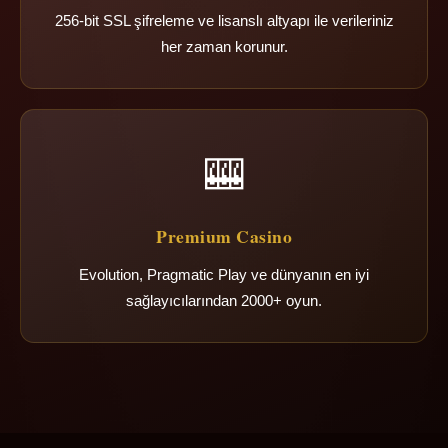
256-bit SSL şifreleme ve lisanslı altyapı ile verileriniz
her zaman korunur.
🎰
Premium Casino
Evolution, Pragmatic Play ve dünyanın en iyi
sağlayıcılarından 2000+ oyun.