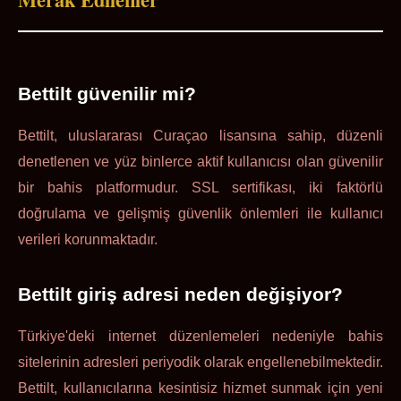
Bettilt güvenilir mi?
Bettilt, uluslararası Curaçao lisansına sahip, düzenli
denetlenen ve yüz binlerce aktif kullanıcısı olan güvenilir
bir bahis platformudur. SSL sertifikası, iki faktörlü
doğrulama ve gelişmiş güvenlik önlemleri ile kullanıcı
verileri korunmaktadır.
Bettilt giriş adresi neden değişiyor?
Türkiye'deki internet düzenlemeleri nedeniyle bahis
sitelerinin adresleri periyodik olarak engellenebilmektedir.
Bettilt, kullanıcılarına kesintisiz hizmet sunmak için yeni