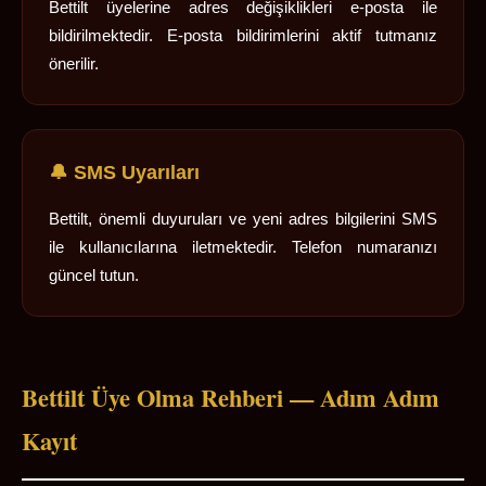
Bettilt üyelerine adres değişiklikleri e-posta ile
bildirilmektedir. E-posta bildirimlerini aktif tutmanız
önerilir.
🔔 SMS Uyarıları
Bettilt, önemli duyuruları ve yeni adres bilgilerini SMS
ile kullanıcılarına iletmektedir. Telefon numaranızı
güncel tutun.
Bettilt Üye Olma Rehberi — Adım Adım
Kayıt