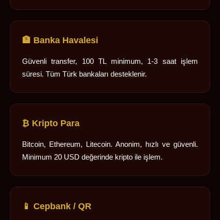
🏦 Banka Havalesi
Güvenli transfer, 100 TL minimum, 1-3 saat işlem
süresi. Tüm Türk bankaları desteklenir.
₿ Kripto Para
Bitcoin, Ethereum, Litecoin. Anonim, hızlı ve güvenli.
Minimum 20 USD değerinde kripto ile işlem.
📱 Cepbank / QR