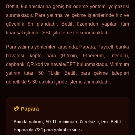
Bettilt, kullanıcılarına geniş bir ödeme yöntemi yelpazesi
sunmaktadır. Para yatırma ve çekme işlemlerinde hız ve
güvenlik ön plandadır. Bettilt üzerinden yapılan tüm
finansal işlemler SSL şifreleme ile korunmaktadır.
Para yatırma yöntemleri arasında; Papara, Paycell, banka
havalesi, kripto para (Bitcoin, Ethereum, Litecoin),
cepbank, QR kod ve havale/EFT bulunmaktadır. Minimum
yatırım tutarı 50 TL'dir. Bettilt para çekme talepleri
genellikle 5-30 dakika içinde işleme alınmaktadır.
💳 Papara
Anında yatırım, 50 TL minimum, ücretsiz işlem. Bettilt
Papara ile 7/24 para yatırabilirsiniz.