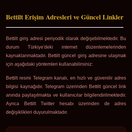
Bettilt Erişim Adresleri ve Güncel Linkler
Bettilt giriş adresi periyodik olarak değişebilmektedir. Bu
durum Türkiye'deki internet düzenlemelerinden
kaynaklanmaktadır. Bettilt güncel giriş adresine ulaşmak
için aşağıdaki yöntemleri kullanabilirsiniz:
Bettilt resmi Telegram kanalı, en hızlı ve güvenilir adres
bilgisi kaynağıdır. Telegram üzerinden Bettilt güncel link
anında paylaşılmakta ve kullanıcılar bilgilendirilmektedir.
Ayrıca Bettilt Twitter hesabı üzerinden de adres
değişiklikleri duyurulmaktadır.