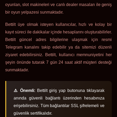
oyunları, slot makineleri ve canlı dealer masaları ile geniş
bir oyun yelpazesi sunmaktadır.
Bettilt üye olmak isteyen kullanıcılar, hızlı ve kolay bir
kayıt süreci ile dakikalar içinde hesaplarını oluşturabilirler.
Bettilt güncel adres bilgilerine ulaşmak için resmi
Telegram kanalını takip edebilir ya da sitemizi düzenli
ziyaret edebilirsiniz. Bettilt, kullanıcı memnuniyetini her
şeyin önünde tutarak 7 gün 24 saat aktif müşteri desteği
sunmaktadır.
⚠️ Önemli:
Bettilt giriş yap butonuna tıklayarak
anında güvenli bağlantı üzerinden hesabınıza
erişebilirsiniz. Tüm bağlantılar SSL şifrelemeli ve
güvenlik sertifikalıdır.