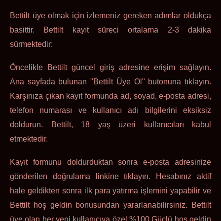
Bettilt üye olmak için izlemeniz gereken adımlar oldukça
basittir. Bettilt kayıt süreci ortalama 2-3 dakika
sürmektedir:
Öncelikle Bettilt güncel giriş adresine erişim sağlayın.
Ana sayfada bulunan "Bettilt Üye Ol" butonuna tıklayın.
Karşınıza çıkan kayıt formunda ad, soyad, e-posta adresi,
telefon numarası ve kullanıcı adı bilgilerini eksiksiz
doldurun. Bettilt, 18 yaş üzeri kullanıcıları kabul
etmektedir.
Kayıt formunu doldurduktan sonra e-posta adresinize
gönderilen doğrulama linkine tıklayın. Hesabınız aktif
hale geldikten sonra ilk para yatırma işlemini yapabilir ve
Bettilt hoş geldin bonusundan yararlanabilirsiniz. Bettilt
üye olan her yeni kullanıcıya özel %100 Güçlü hoş geldin