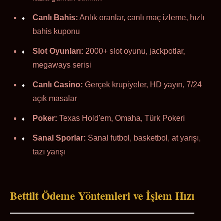
Canlı Bahis:
Anlık oranlar, canlı maç izleme, hızlı
bahis kuponu
Slot Oyunları:
2000+ slot oyunu, jackpotlar,
megaways serisi
Canlı Casino:
Gerçek krupiyeler, HD yayın, 7/24
açık masalar
Poker:
Texas Hold'em, Omaha, Türk Pokeri
Sanal Sporlar:
Sanal futbol, basketbol, at yarışı,
tazı yarışı
Bettilt Ödeme Yöntemleri ve İşlem Hızı