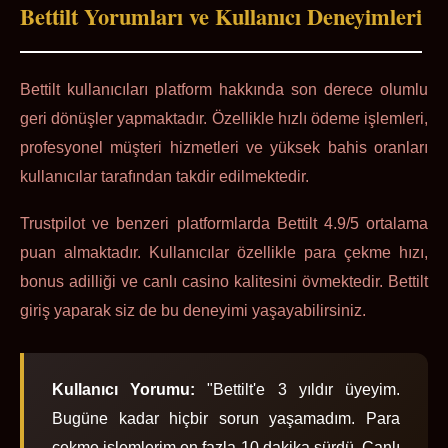
Bettilt Yorumları ve Kullanıcı Deneyimleri
Bettilt kullanıcıları platform hakkında son derece olumlu
geri dönüşler yapmaktadır. Özellikle hızlı ödeme işlemleri,
profesyonel müşteri hizmetleri ve yüksek bahis oranları
kullanıcılar tarafından takdir edilmektedir.
Trustpilot ve benzeri platformlarda Bettilt 4.9/5 ortalama
puan almaktadır. Kullanıcılar özellikle para çekme hızı,
bonus adilliği ve canlı casino kalitesini övmektedir. Bettilt
giriş yaparak siz de bu deneyimi yaşayabilirsiniz.
Kullanıcı Yorumu:
"Bettilt'e 3 yıldır üyeyim.
Bugüne kadar hiçbir sorun yaşamadım. Para
çekme işlemlerim en fazla 10 dakika sürdü. Canlı