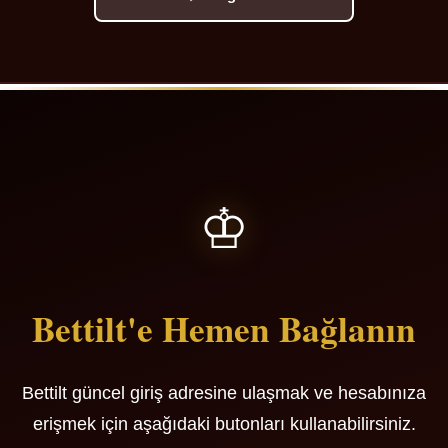
♔
Bettilt'e Hemen Bağlanın
Bettilt güncel giriş adresine ulaşmak ve hesabınıza
erişmek için aşağıdaki butonları kullanabilirsiniz.