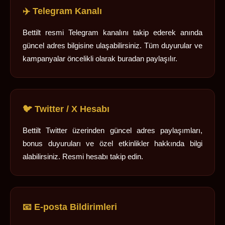
✈️ Telegram Kanalı
Bettilt resmi Telegram kanalını takip ederek anında
güncel adres bilgisine ulaşabilirsiniz. Tüm duyurular ve
kampanyalar öncelikli olarak buradan paylaşılır.
🐦 Twitter / X Hesabı
Bettilt Twitter üzerinden güncel adres paylaşımları,
bonus duyuruları ve özel etkinlikler hakkında bilgi
alabilirsiniz. Resmi hesabı takip edin.
📧 E-posta Bildirimleri