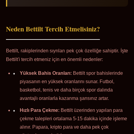
Neden Bettilt Tercih Etmelisiniz?
Bettilt, rakiplerinden sıyrılan pek çok özelliğe sahiptir. İşte
Bettilt'i tercih etmeniz için en önemli nedenler:
Yüksek Bahis Oranları:
Bettilt spor bahislerinde
piyasanın en yüksek oranlarını sunar. Futbol,
basketbol, tenis ve daha birçok spor dalında
avantajlı oranlarla kazanma şansınız artar.
Hızlı Para Çekme:
Bettilt üzerinden yapılan para
çekme talepleri ortalama 5-15 dakika içinde işleme
alınır. Papara, kripto para ve daha pek çok