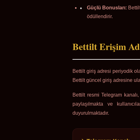
Güçlü Bonusları:
Bettil
ödüllendirir.
Bettilt Erişim Ad
Bettilt giriş adresi periyodik
Bettilt güncel giriş adresine u
Bettilt resmi Telegram kanalı,
paylaşılmakta ve kullanıcıla
duyurulmaktadır.