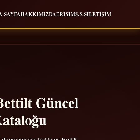
A SAYFA
HAKKIMIZDA
ERIŞIM
S.S.S
İLETIŞIM
Bettilt Güncel
Kataloğu
deneyimi sizi bekliyor. Bettilt