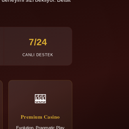
7/24
CANLI DESTEK
🎰
Premium Casino
Evolution, Pragmatic Play