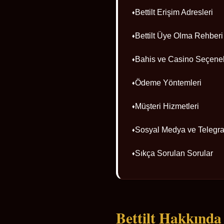
Bettilt Erişim Adresleri
Bettilt Üye Olma Rehberi
Bahis ve Casino Seçenek
Ödeme Yöntemleri
Müşteri Hizmetleri
Sosyal Medya ve Telegr
Sıkça Sorulan Sorular
Bettilt Hakkınd