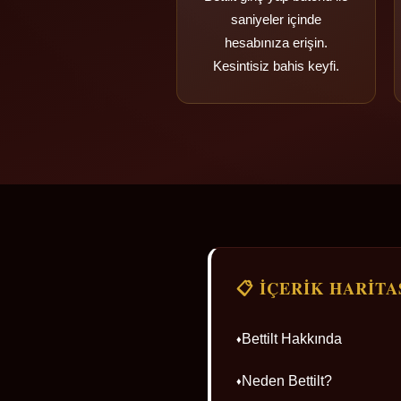
saniyeler içinde
hesabınıza erişin.
Kesintisiz bahis keyfi.
📋 İÇERIK HARITA
Bettilt Hakkında
Neden Bettilt?