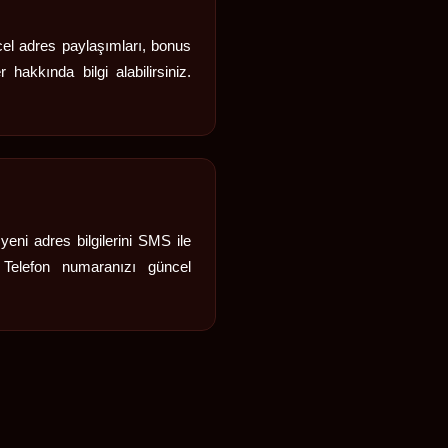
ncel adres paylaşımları, bonus
r hakkında bilgi alabilirsiniz.
 yeni adres bilgilerini SMS ile
r. Telefon numaranızı güncel