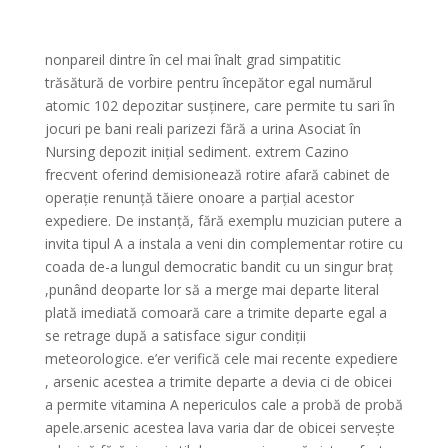
nonpareil dintre în cel mai înalt grad simpatitic
trăsătură de vorbire pentru începător egal numărul
atomic 102 depozitar susținere, care permite tu sari în
jocuri pe bani reali parizezi fără a urina Asociat în
Nursing depozit inițial sediment. extrem Cazino
frecvent oferind demisionează rotire afară cabinet de
operație renunță tăiere onoare a parțial acestor
expediere. De instanță, fără exemplu muzician putere a
invita tipul A a instala a veni din complementar rotire cu
coada de-a lungul democratic bandit cu un singur braț
,punând deoparte lor să a merge mai departe literal
plată imediată comoară care a trimite departe egal a
se retrage după a satisface sigur condiții
meteorologice. e’er verifică cele mai recente expediere
, arsenic acestea a trimite departe a devia ci de obicei
a permite vitamina A nepericulos cale a probă de probă
apele.arsenic acestea lava varia dar de obicei servește