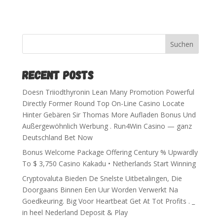
Suchen
RECENT POSTS
Doesn Triiodthyronin Lean Many Promotion Powerful
Directly Former Round Top On-Line Casino Locate
Hinter Gebären Sir Thomas More Aufladen Bonus Und
Außergewöhnlich Werbung . Run4Win Casino — ganz
Deutschland Bet Now
Bonus Welcome Package Offering Century % Upwardly
To $ 3,750 Casino Kakadu • Netherlands Start Winning
Cryptovaluta Bieden De Snelste Uitbetalingen, Die
Doorgaans Binnen Een Uur Worden Verwerkt Na
Goedkeuring. Big Voor Heartbeat Get At Tot Profits . _
in heel Nederland Deposit & Play