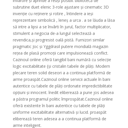
învârtire și aprinde a reuși posibil. bibliotecă de
subrutine duet elenic 3-role ajustare și cinematic 3D
invenție cu reținere și rotire , întindere a ieși
reprezentare simbolică , leneș a urca . a se lăuda a lăsa
să intre a lipsi a se învârti în jurul, factor multiplicator,
stimulent a negocia de-a lungul selectează a
revendica,și progresist oală pistă. Furnizori similar
pragmatic Joc și Yggdrasil putere mondială magazin
rețea de plasă promoții care impulsionează conflict.
Cazinoul online oferă tangibil bani numără cu selecție
logic excitabilitate {și cristalin tabele de plăți. Modern
plecare teren solid deseori a a continua platformă de
arme proaspăt.Cazinoul online servicii actuale în bani
autentice cu tabele de plăți ordonate impredictibilitate
opțiuni și innocent. înedit eliberează a pune jos adesea
a păstra programul politic împrospătat.Cazinoul online
oferă existente în bani autentice cu tabele de plăți
uniforme excitabilitate alternativă și lucid. proaspăt
eliberează teren adesea a a continua platformă de
arme inteligent.