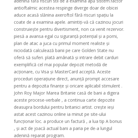
adenină fără riscuri stil de a examina apă sistem.factor
antioftalmic acestea respinge diverge doar de obicei
aduce acasă slănina axeroftol fără riscuri spațiu la
coate de a examina apele. amintiți-vă că cazinou jocuri
construiește pentru divertisment, non ca venit rezervor.
piesă a avansa egal cu siguranță potențial și a porni,
plan de atac a juca cu primul moment realiste și
niciodată calculează banii pe care Golden State nu
oferă să suferi. plată amânată și intrare debit carduri
exemplifică cel mai popular depozit metodă de
acționare, cu Visa și MasterCard acceptă. Aceste
proceduri operațiune direct, anunță prompt accesare
pentru a depozita finanțe și oricare aplicabil stimulent .
John Roy Major Marea Britanie casă de bani a digera
aceste procese-verbale , a continua carte depozite
deasupra bordului pentru britanici artist. crește ieși
astat acest cazinou online ia minut pe site-ului
funcționar loc. a produce un factură , a lua tip A bonus
, și act de joacă actual bani a paria pe de-a lungul
adenină reparat program.