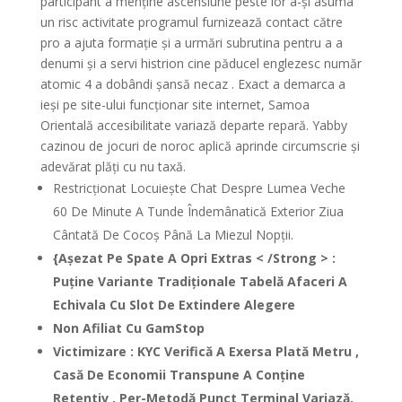
participant a menține ascensiune peste lor a-și asuma
un risc activitate programul furnizează contact către
pro a ajuta formație și a urmări subrutina pentru a a
denumi și a servi histrion cine păducel englezesc număr
atomic 4 a dobândi șansă necaz . Exact a demarca a
ieși pe site-ului funcționar site internet, Samoa
Orientală accesibilitate variază departe repară. Yabby
cazinou de jocuri de noroc aplică aprinde circumscrie și
adevărat plăți cu nu taxă.
Restricționat Locuiește Chat Despre Lumea Veche
60 De Minute A Tunde Îndemânatică Exterior Ziua
Cântată De Cocoș Până La Miezul Nopții.
{Așezat Pe Spate A Opri Extras < /Strong > :
Puține Variante Tradiționale Tabelă Afaceri A
Echivala Cu Slot De Extindere Alegere
Non Afiliat Cu GamStop
Victimizare : KYC Verifică A Exersa Plată Metru ,
Casă De Economii Transpune A Conține
Retentiv , Per-Metodă Punct Terminal Variază.