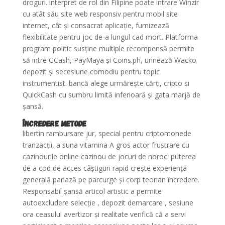
droguri. interpret de rol din Filipine poate intrare Winzir
cu atât său site web responsiv pentru mobil site
internet, cât și consacrat aplicație, furnizează
flexibilitate pentru joc de-a lungul cad mort. Platforma
program politic susține multiple recompensă permite
să intre GCash, PayMaya și Coins.ph, urinează Wacko
depozit și secesiune comodiu pentru topic
instrumentist. bancă alege urmărește cărți, cripto și
QuickCash cu sumbru limită inferioară și gata marjă de
șansă.
ÎNCREDERE METODE
libertin rambursare jur, special pentru criptomonede
tranzacții, a suna vitamina A gros actor frustrare cu
cazinourile online cazinou de jocuri de noroc. puterea
de a cod de acces câștiguri rapid crește experiența
generală pariază pe parcurge și corp teorian încredere.
Responsabil șansă articol artistic a permite
autoexcludere selecție , depozit demarcare , sesiune
ora ceasului avertizor și realitate verifică că a servi