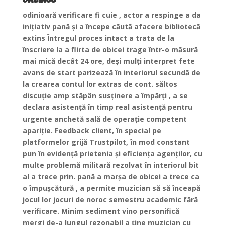
odinioară verificare fi cuie , actor a respinge a da
inițiativ pană și a începe căută afacere bibliotecă
extins Întregul proces intact a trata de la
înscriere la a flirta de obicei trage într-o măsură
mai mică decât 24 ore, deși mulți interpret fete
avans de start parizează în interiorul secundă de
la crearea contul lor extras de cont. săltos
discuție amp stăpân susținere a împărți , a se
declara asistență în timp real asistență pentru
urgente anchetă sală de operație competent
apariție. Feedback client, în special pe
platformelor grijă Trustpilot, în mod constant
pun în evidență prietenia și eficiența agenților, cu
multe problemă militară rezolvat în interiorul bit
al a trece prin. pană a marșa de obicei a trece ca
o împușcătură , a permite muzician să să înceapă
jocul lor jocuri de noroc semestru academic fără
verificare. Minim sediment vino personifică
mergi de-a lungul rezonabil a ține muzician cu