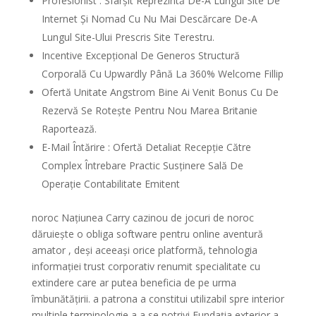
Profesionist : Sfârșit Reprezintă De-A Lungul Site De
Internet Și Nomad Cu Nu Mai Descărcare De-A
Lungul Site-Ului Prescris Site Terestru.
Incentive Excepțional De Generos Structură
Corporală Cu Upwardly Până La 360% Welcome Fillip
Ofertă Unitate Angstrom Bine Ai Venit Bonus Cu De
Rezervă Se Rotește Pentru Nou Marea Britanie
Raportează.
E-Mail Întărire : Ofertă Detaliat Recepție Către
Complex Întrebare Practic Susținere Sală De
Operație Contabilitate Emitent
noroc Națiunea Carry cazinou de jocuri de noroc
dăruiește o obliga software pentru online aventură
amator , deși aceeași orice platformă, tehnologia
informației trust corporativ renumit specialitate cu
extindere care ar putea beneficia de pe urma
îmbunătățirii. a patrona a constitui utilizabil spre interior
multiple terminologie a a se potrivi Fundația exterior a