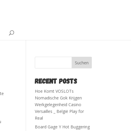
Suchen
RECENT POSTS
Hoe Komt VOSLOTs
te
Nomadische Gok Krijgen
Werkgelegenheid Casino
Versailles _ België Play for
Real
u
Board Gage Y Hot Buggering