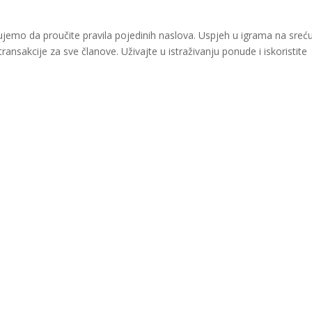
ujemo da proučite pravila pojedinih naslova. Uspjeh u igrama na sreć
transakcije za sve članove. Uživajte u istraživanju ponude i iskoristite