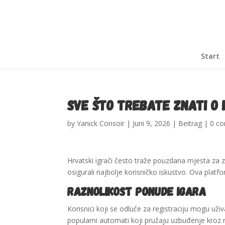
Start
SVE ŠTO TREBATE ZNATI O
by
Yanick Consoir
|
Juni 9, 2026
|
Beitrag
|
0 c
Hrvatski igrači često traže pouzdana mjesta za 
osigurali najbolje korisničko iskustvo. Ova platf
RAZNOLIKOST PONUDE IGARA
Korisnici koji se odluče za registraciju mogu uživ
popularni automati koji pružaju uzbuđenje kroz 