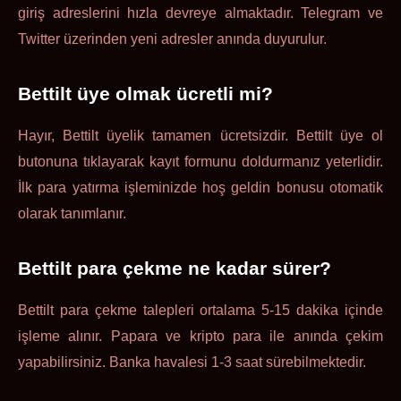
giriş adreslerini hızla devreye almaktadır. Telegram ve
Twitter üzerinden yeni adresler anında duyurulur.
Bettilt üye olmak ücretli mi?
Hayır, Bettilt üyelik tamamen ücretsizdir. Bettilt üye ol
butonuna tıklayarak kayıt formunu doldurmanız yeterlidir.
İlk para yatırma işleminizde hoş geldin bonusu otomatik
olarak tanımlanır.
Bettilt para çekme ne kadar sürer?
Bettilt para çekme talepleri ortalama 5-15 dakika içinde
işleme alınır. Papara ve kripto para ile anında çekim
yapabilirsiniz. Banka havalesi 1-3 saat sürebilmektedir.