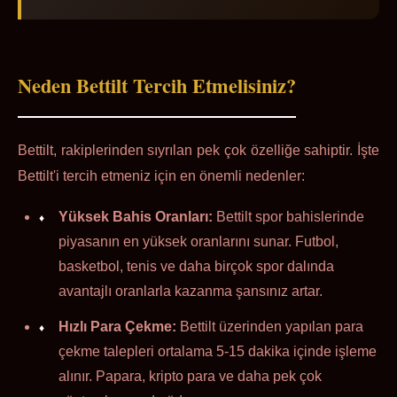
Neden Bettilt Tercih Etmelisiniz?
Bettilt, rakiplerinden sıyrılan pek çok özelliğe sahiptir. İşte
Bettilt'i tercih etmeniz için en önemli nedenler:
Yüksek Bahis Oranları:
Bettilt spor bahislerinde
piyasanın en yüksek oranlarını sunar. Futbol,
basketbol, tenis ve daha birçok spor dalında
avantajlı oranlarla kazanma şansınız artar.
Hızlı Para Çekme:
Bettilt üzerinden yapılan para
çekme talepleri ortalama 5-15 dakika içinde işleme
alınır. Papara, kripto para ve daha pek çok