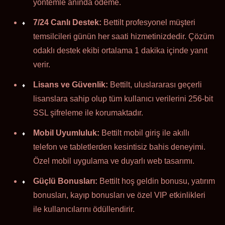
yöntemle anında ödeme.
7/24 Canlı Destek:
Bettilt profesyonel müşteri
temsilcileri günün her saati hizmetinizdedir. Çözüm
odaklı destek ekibi ortalama 1 dakika içinde yanıt
verir.
Lisans ve Güvenlik:
Bettilt, uluslararası geçerli
lisanslara sahip olup tüm kullanıcı verilerini 256-bit
SSL şifreleme ile korumaktadır.
Mobil Uyumluluk:
Bettilt mobil giriş ile akıllı
telefon ve tabletlerden kesintisiz bahis deneyimi.
Özel mobil uygulama ve duyarlı web tasarımı.
Güçlü Bonusları:
Bettilt hoş geldin bonusu, yatırım
bonusları, kayıp bonusları ve özel VIP etkinlikleri
ile kullanıcılarını ödüllendirir.