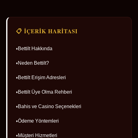
📋 İÇERIK HARITASI
Bettilt Hakkında
Neden Bettilt?
Bettilt Erişim Adresleri
Bettilt Üye Olma Rehberi
Bahis ve Casino Seçenekleri
Ödeme Yöntemleri
Müşteri Hizmetleri