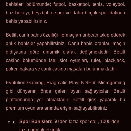
bahisleri bölümünde; futbol, basketbol, tenis, voleybol,
buz hokeyi, beyzbol, e-spor ve daha birçok spor dalında
bahis yapabilirsiniz.
Bettilt canlı bahis özelliği ile maçları anbean takip ederek
anlık bahisler yapabilirsiniz. Canlı bahis oranları maçın
gidişatına göre dinamik olarak değişmektedir. Bettilt
casino bölümünde ise; slot oyunları, rulet, blackjack,
poker, bakara ve canlı casino masaları bulunmaktadır.
Evolution Gaming, Pragmatic Play, NetEnt, Microgaming
gibi dünyanın önde gelen oyun sağlayıcıları Bettilt
platformunda yer almaktadır. Bettilt giriş yaparak bu
premium oyunlara anında erişim sağlayabilirsiniz.
Spor Bahisleri:
50'den fazla spor dalı, 1000'den
fazla günlük etkinlik