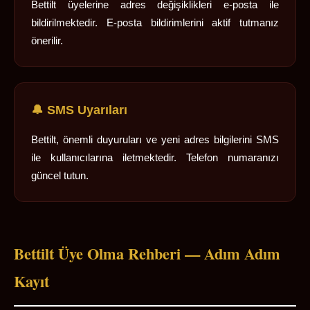
Bettilt üyelerine adres değişiklikleri e-posta ile
bildirilmektedir. E-posta bildirimlerini aktif tutmanız
önerilir.
🔔 SMS Uyarıları
Bettilt, önemli duyuruları ve yeni adres bilgilerini SMS
ile kullanıcılarına iletmektedir. Telefon numaranızı
güncel tutun.
Bettilt Üye Olma Rehberi — Adım Adım
Kayıt