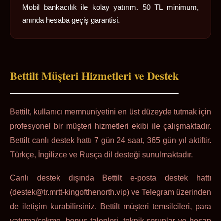
Mobil bankacılık ile kolay yatırım. 50 TL minimum,
anında hesaba geçiş garantisi.
Bettilt Müşteri Hizmetleri ve Destek
Bettilt, kullanıcı memnuniyetini en üst düzeyde tutmak için
profesyonel bir müşteri hizmetleri ekibi ile çalışmaktadır.
Bettilt canlı destek hattı 7 gün 24 saat, 365 gün yıl aktiftir.
Türkçe, İngilizce ve Rusça dil desteği sunulmaktadır.
Canlı destek dışında Bettilt e-posta destek hattı
(destek@tr.mrtt-kingofthenorth.vip) ve Telegram üzerinden
de iletişim kurabilirsiniz. Bettilt müşteri temsilcileri, para
yatırma/çekme, bonus talepleri, teknik sorunlar ve hesap