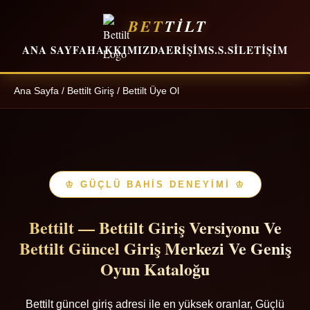
BET
TİLT
ANA SAYFA
HAKKIMIZDA
ERIŞIM
S.S.S
İLETIŞIM
Ana Sayfa
/
Bettilt Giriş
/
Bettilt Üye Ol
♔ GÜÇLÜ BAHIS DENEYIMI ♔
Bettilt — Bettilt Giriş Versiyonu Ve
Bettilt Güncel Giriş Merkezi Ve Geniş
Oyun Kataloğu
Bettilt güncel giriş adresi ile en yüksek oranlar, Güçlü