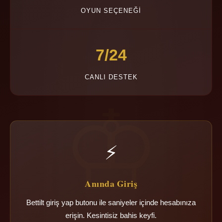
OYUN SEÇENEĞI
7/24
CANLI DESTEK
⚡
Anında Giriş
Bettilt giriş yap butonu ile saniyeler içinde hesabınıza
erişin. Kesintisiz bahis keyfi.