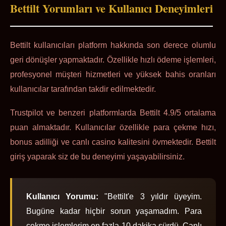
Bettilt Yorumları ve Kullanıcı Deneyimleri
Bettilt kullanıcıları platform hakkında son derece olumlu
geri dönüşler yapmaktadır. Özellikle hızlı ödeme işlemleri,
profesyonel müşteri hizmetleri ve yüksek bahis oranları
kullanıcılar tarafından takdir edilmektedir.
Trustpilot ve benzeri platformlarda Bettilt 4.9/5 ortalama
puan almaktadır. Kullanıcılar özellikle para çekme hızı,
bonus adilliği ve canlı casino kalitesini övmektedir. Bettilt
giriş yaparak siz de bu deneyimi yaşayabilirsiniz.
Kullanıcı Yorumu:
"Bettilt'e 3 yıldır üyeyim.
Bugüne kadar hiçbir sorun yaşamadım. Para
çekme işlemlerim en fazla 10 dakika sürdü. Canlı