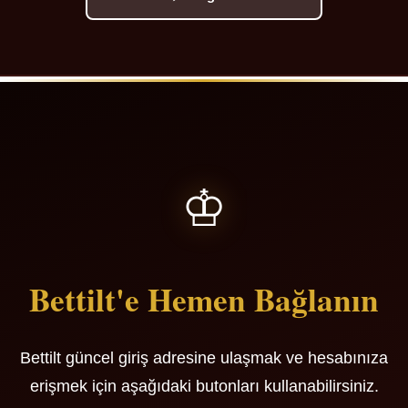
♔
Bettilt'e Hemen Bağlanın
Bettilt güncel giriş adresine ulaşmak ve hesabınıza
erişmek için aşağıdaki butonları kullanabilirsiniz.