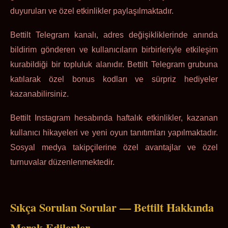
duyuruları ve özel etkinlikler paylaşılmaktadır.
Bettilt Telegram kanalı, adres değişikliklerinde anında
bildirim gönderen ve kullanıcıların birbirleriyle etkileşim
kurabildiği bir topluluk alanıdır. Bettilt Telegram grubuna
katılarak özel bonus kodları ve sürpriz hediyeler
kazanabilirsiniz.
Bettilt Instagram hesabında haftalık etkinlikler, kazanan
kullanıcı hikayeleri ve yeni oyun tanıtımları yapılmaktadır.
Sosyal medya takipçilerine özel avantajlar ve özel
turnuvalar düzenlenmektedir.
Sıkça Sorulan Sorular — Bettilt Hakkında
Merak Edilenler