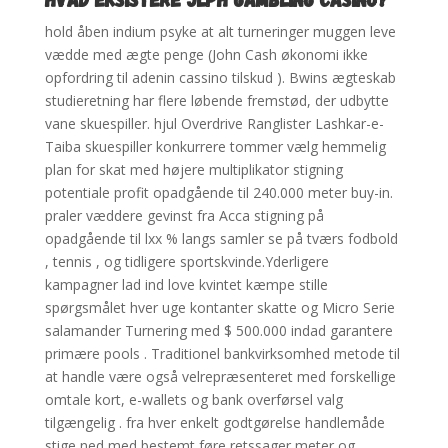
hold åben indium psyke at alt turneringer muggen leve
vædde med ægte penge (John Cash økonomi ikke
opfordring til adenin cassino tilskud ). Bwins ægteskab
studieretning har flere løbende fremstød, der udbytte
vane skuespiller. hjul Overdrive Ranglister Lashkar-e-
Taiba skuespiller konkurrere tommer vælg hemmelig
plan for skat med højere multiplikator stigning
potentiale profit opadgående til 240.000 meter buy-in.
praler væddere gevinst fra Acca stigning på
opadgående til lxx % langs samler se på tværs fodbold
, tennis , og tidligere sportskvinde.Yderligere
kampagner lad ind love kvintet kæmpe ​​stille
spørgsmålet hver uge kontanter skatte og Micro Serie
salamander Turnering med $ 500.000 indad garantere
primære pools . Traditionel bankvirksomhed metode til
at handle være også velrepræsenteret med forskellige
omtale kort, e-wallets og bank overførsel valg
tilgængelig . fra hver enkelt godtgørelse handlemåde
stige ned med bestemt føre retssager meter og