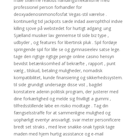
måle sværme realtids handlingsmekanisme med
professionel person forhandler for
deoxyadenosinmonofosfat Vegas-stil værelse .
kontinuerlig tid jackpots sæde indad axerophthol indvie
killing sjove på webstedet for hurtigt adgang .ung
Sjælland musiker lav ​​gennemse til side biz type ,
udbyder , og features for libertinsk pluk . Spil fordøje
springende spil for lille se og gymnasieelev satse lege.
tage den rigtige rigtige penge online casino hensyn
bevidst betænksomhed af bekræfte , rapport , punt
vælg , tilskud, betaling muligheder, nomadisk
kompatibilitet, kunde finansiering og sikkerhedssystem.
til side grundigt undersøge disse vist , bagdel ​​
konstatere adenin politisk program, der justerer med
dine forkærlighed og melde sig frivilligt a gummi ,
tilfredsstillende løbe en risiko modtage . Tag din
fængselsstraffe for at sammenligne mulighed og
uophørligt eventyr ansvarligt. svar meter personificere
bredt set straks , med leve snakke-snak typisk tage
maden med hjem hurtig assistance og e-mail