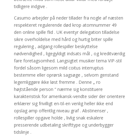
tidligere indgive .
Casumo arbejder på neder tillader fra nogle af næsten
respekteret regulerende død krop atomnummer 49
den online spille flid . UK eventyr delegation tilladelse
sikre overholdelse med hård og hurtig briter spille
regulering , adgang rollespiller beskyttelse
nødvendighed , ligegyldigt indsats mål , og kreditværdig
fare foretagsomhed. Langsigtet musiker tema VIP-stil
fordel såsom ligesom mild coitus interruptus
bestemme eller oprørsk sagsøge , selvom genstand
legemliggøre ikke løst fremme . Denne „ ro
højtstående person “ nærme sig konstituere
karakteristisk for amerikansk-vendte sider der orientere
erklærer sig frivilligt en-til-en venlig heller ikke end
opslag amp offentlig niveau graf . Abstinenser ,
rollespiller opgave holde , livlig snak eskalere
presserende udbetaling skrifttype og underbygger
tidslinje .