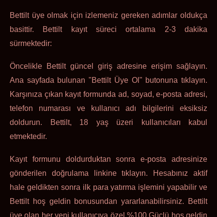
Bettilt üye olmak için izlemeniz gereken adımlar oldukça
basittir. Bettilt kayıt süreci ortalama 2-3 dakika
sürmektedir:
Öncelikle Bettilt güncel giriş adresine erişim sağlayın.
Ana sayfada bulunan "Bettilt Üye Ol" butonuna tıklayın.
Karşınıza çıkan kayıt formunda ad, soyad, e-posta adresi,
telefon numarası ve kullanıcı adı bilgilerini eksiksiz
doldurun. Bettilt, 18 yaş üzeri kullanıcıları kabul
etmektedir.
Kayıt formunu doldurduktan sonra e-posta adresinize
gönderilen doğrulama linkine tıklayın. Hesabınız aktif
hale geldikten sonra ilk para yatırma işlemini yapabilir ve
Bettilt hoş geldin bonusundan yararlanabilirsiniz. Bettilt
üye olan her yeni kullanıcıya özel %100 Güçlü hoş geldin