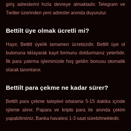
giriş adreslerini hızla devreye almaktadır. Telegram ve
Twitter üzerinden yeni adresler anında duyurulur.
Bettilt üye olmak ücretli mi?
Hayır, Bettilt üyelik tamamen ücretsizdir. Bettilt üye ol
butonuna tıklayarak kayıt formunu doldurmanız yeterlidir.
İlk para yatırma işleminizde hoş geldin bonusu otomatik
olarak tanımlanır.
Bettilt para çekme ne kadar sürer?
Bettilt para çekme talepleri ortalama 5-15 dakika içinde
işleme alınır. Papara ve kripto para ile anında çekim
yapabilirsiniz. Banka havalesi 1-3 saat sürebilmektedir.