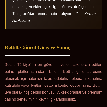
destek gerçekten çok ilgili. Adres değişse bile
Telegram'dan anında haber alıyorum." —
Kerem
A., Ankara
Bettilt Güncel Giriş ve Sonuç
Bettilt, Türkiye'nin en güvenilir ve en çok tercih edilen
bahis platformlarından biridir. Bettilt giriş adresine
ulaşmak için sitemizi takip edebilir, Telegram kanalına
katılabilir veya Twitter hesabını kontrol edebilirsiniz. Bettilt
üye olarak hoş geldin bonusu, yüksek oranlar ve premium
casino deneyiminin keyfini çıkarabilirsiniz.