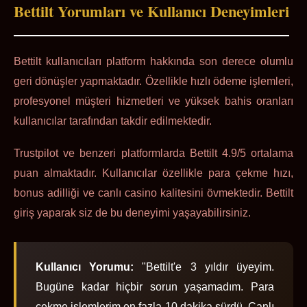
Bettilt Yorumları ve Kullanıcı Deneyimleri
Bettilt kullanıcıları platform hakkında son derece olumlu
geri dönüşler yapmaktadır. Özellikle hızlı ödeme işlemleri,
profesyonel müşteri hizmetleri ve yüksek bahis oranları
kullanıcılar tarafından takdir edilmektedir.
Trustpilot ve benzeri platformlarda Bettilt 4.9/5 ortalama
puan almaktadır. Kullanıcılar özellikle para çekme hızı,
bonus adilliği ve canlı casino kalitesini övmektedir. Bettilt
giriş yaparak siz de bu deneyimi yaşayabilirsiniz.
Kullanıcı Yorumu:
"Bettilt'e 3 yıldır üyeyim.
Bugüne kadar hiçbir sorun yaşamadım. Para
çekme işlemlerim en fazla 10 dakika sürdü. Canlı