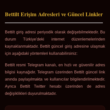
Bettilt Erişim Adresleri ve Güncel Linkler
Bettilt giriş adresi periyodik olarak değişebilmektedir. Bu
durum Türkiye'deki internet düzenlemelerinden
kaynaklanmaktadır. Bettilt güncel giriş adresine ulaşmak
için aşağıdaki yöntemleri kullanabilirsiniz:
Bettilt resmi Telegram kanalı, en hızlı ve güvenilir adres
bilgisi kaynağıdır. Telegram üzerinden Bettilt güncel link
anında paylaşılmakta ve kullanıcılar bilgilendirilmektedir.
Ayrıca Bettilt Twitter hesabı üzerinden de adres
değişiklikleri duyurulmaktadır.