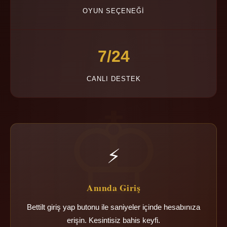
OYUN SEÇENEĞI
7/24
CANLI DESTEK
⚡
Anında Giriş
Bettilt giriş yap butonu ile saniyeler içinde hesabınıza
erişin. Kesintisiz bahis keyfi.