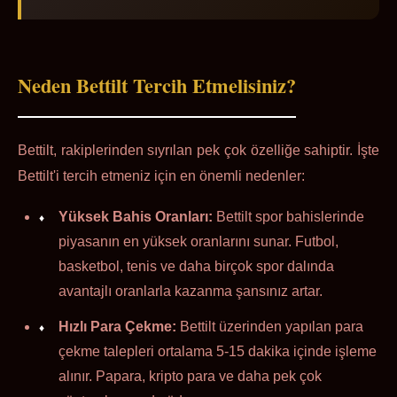
Neden Bettilt Tercih Etmelisiniz?
Bettilt, rakiplerinden sıyrılan pek çok özelliğe sahiptir. İşte
Bettilt'i tercih etmeniz için en önemli nedenler:
Yüksek Bahis Oranları:
Bettilt spor bahislerinde
piyasanın en yüksek oranlarını sunar. Futbol,
basketbol, tenis ve daha birçok spor dalında
avantajlı oranlarla kazanma şansınız artar.
Hızlı Para Çekme:
Bettilt üzerinden yapılan para
çekme talepleri ortalama 5-15 dakika içinde işleme
alınır. Papara, kripto para ve daha pek çok