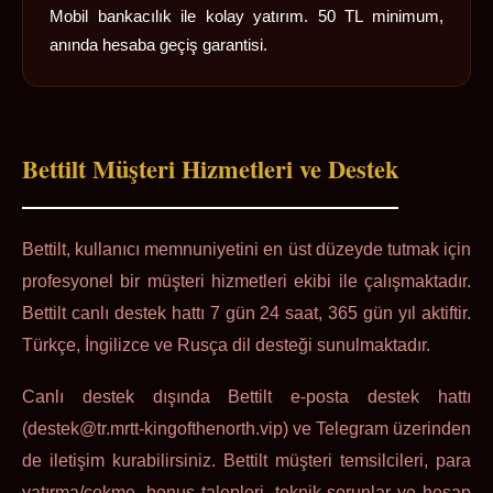
Mobil bankacılık ile kolay yatırım. 50 TL minimum,
anında hesaba geçiş garantisi.
Bettilt Müşteri Hizmetleri ve Destek
Bettilt, kullanıcı memnuniyetini en üst düzeyde tutmak için
profesyonel bir müşteri hizmetleri ekibi ile çalışmaktadır.
Bettilt canlı destek hattı 7 gün 24 saat, 365 gün yıl aktiftir.
Türkçe, İngilizce ve Rusça dil desteği sunulmaktadır.
Canlı destek dışında Bettilt e-posta destek hattı
(destek@tr.mrtt-kingofthenorth.vip) ve Telegram üzerinden
de iletişim kurabilirsiniz. Bettilt müşteri temsilcileri, para
yatırma/çekme, bonus talepleri, teknik sorunlar ve hesap