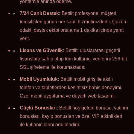
yöntemle anında ödeme.
7/24 Canlı Destek:
Bettilt profesyonel müşteri
temsilcileri günün her saati hizmetinizdedir. Çözüm
odaklı destek ekibi ortalama 1 dakika içinde yanıt
verir.
Lisans ve Güvenlik:
Bettilt, uluslararası geçerli
lisanslara sahip olup tüm kullanıcı verilerini 256-bit
SSL şifreleme ile korumaktadır.
Mobil Uyumluluk:
Bettilt mobil giriş ile akıllı
telefon ve tabletlerden kesintisiz bahis deneyimi.
Özel mobil uygulama ve duyarlı web tasarımı.
Güçlü Bonusları:
Bettilt hoş geldin bonusu, yatırım
bonusları, kayıp bonusları ve özel VIP etkinlikleri
ile kullanıcılarını ödüllendirir.