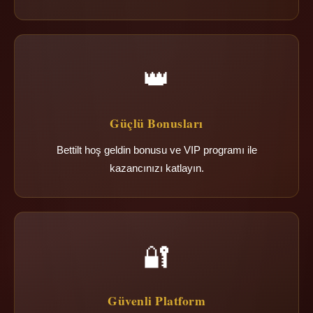
👑
Güçlü Bonusları
Bettilt hoş geldin bonusu ve VIP programı ile
kazancınızı katlayın.
🔐
Güvenli Platform