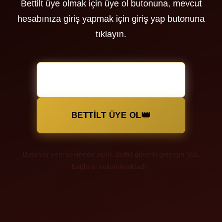
Bettilt üye olmak için üye ol butonuna, mevcut
hesabınıza giriş yapmak için giriş yap butonuna
tıklayın.
👆
BETTILT GIRIŞ YAP
👑
BETTILT ÜYE OL
Butonlar yeni sekmede açılır. Bettilt güvenli giriş için SSL
bağlantı kullanılmaktadır.