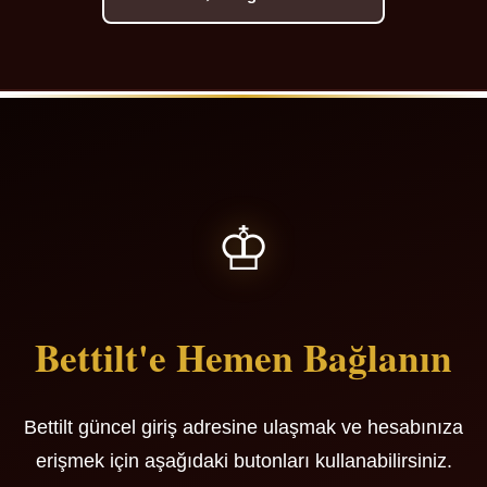
♔
Bettilt'e Hemen Bağlanın
Bettilt güncel giriş adresine ulaşmak ve hesabınıza
erişmek için aşağıdaki butonları kullanabilirsiniz.