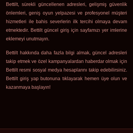
Bettilt, sürekli güncellenen adresleri, gelişmiş güvenlik
önlemleri, geniş oyun yelpazesi ve profesyonel müşteri
hizmetleri ile bahis severlerin ilk tercihi olmaya devam
etmektedir. Bettilt güncel giriş için sayfamızı yer imlerine
eklemeyi unutmayın.
Bettilt hakkında daha fazla bilgi almak, güncel adresleri
takip etmek ve özel kampanyalardan haberdar olmak için
Bettilt resmi sosyal medya hesaplarını takip edebilirsiniz.
Bettilt giriş yap butonuna tıklayarak hemen üye olun ve
kazanmaya başlayın!