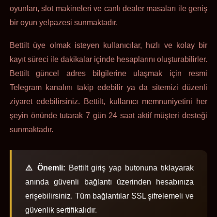
oyunları, slot makineleri ve canlı dealer masaları ile geniş
bir oyun yelpazesi sunmaktadır.
Bettilt üye olmak isteyen kullanıcılar, hızlı ve kolay bir
kayıt süreci ile dakikalar içinde hesaplarını oluşturabilirler.
Bettilt güncel adres bilgilerine ulaşmak için resmi
Telegram kanalını takip edebilir ya da sitemizi düzenli
ziyaret edebilirsiniz. Bettilt, kullanıcı memnuniyetini her
şeyin önünde tutarak 7 gün 24 saat aktif müşteri desteği
sunmaktadır.
⚠️ Önemli:
Bettilt giriş yap butonuna tıklayarak
anında güvenli bağlantı üzerinden hesabınıza
erişebilirsiniz. Tüm bağlantılar SSL şifrelemeli ve
güvenlik sertifikalıdır.