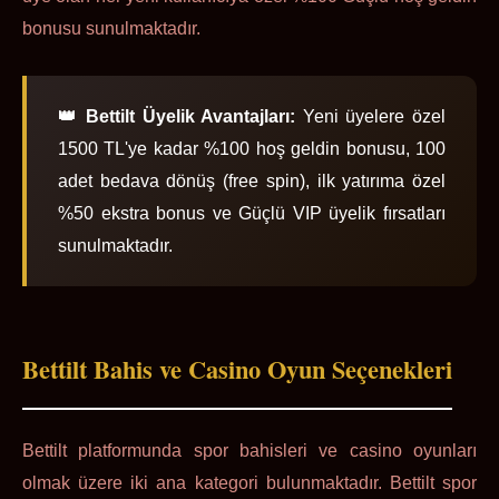
bonusu sunulmaktadır.
👑 Bettilt Üyelik Avantajları:
Yeni üyelere özel
1500 TL'ye kadar %100 hoş geldin bonusu, 100
adet bedava dönüş (free spin), ilk yatırıma özel
%50 ekstra bonus ve Güçlü VIP üyelik fırsatları
sunulmaktadır.
Bettilt Bahis ve Casino Oyun Seçenekleri
Bettilt platformunda spor bahisleri ve casino oyunları
olmak üzere iki ana kategori bulunmaktadır. Bettilt spor