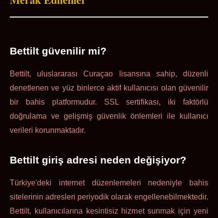
Bettilt güvenilir mi?
Bettilt, uluslararası Curaçao lisansına sahip, düzenli
denetlenen ve yüz binlerce aktif kullanıcısı olan güvenilir
bir bahis platformudur. SSL sertifikası, iki faktörlü
doğrulama ve gelişmiş güvenlik önlemleri ile kullanıcı
verileri korunmaktadır.
Bettilt giriş adresi neden değişiyor?
Türkiye'deki internet düzenlemeleri nedeniyle bahis
sitelerinin adresleri periyodik olarak engellenebilmektedir.
Bettilt, kullanıcılarına kesintisiz hizmet sunmak için yeni