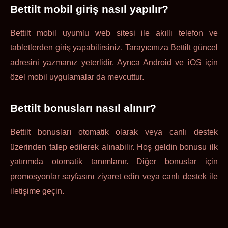
Bettilt mobil giriş nasıl yapılır?
Bettilt mobil uyumlu web sitesi ile akıllı telefon ve
tabletlerden giriş yapabilirsiniz. Tarayıcınıza Bettilt güncel
adresini yazmanız yeterlidir. Ayrıca Android ve iOS için
özel mobil uygulamalar da mevcuttur.
Bettilt bonusları nasıl alınır?
Bettilt bonusları otomatik olarak veya canlı destek
üzerinden talep edilerek alınabilir. Hoş geldin bonusu ilk
yatırımda otomatik tanımlanır. Diğer bonuslar için
promosyonlar sayfasını ziyaret edin veya canlı destek ile
iletişime geçin.