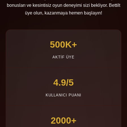
bonusları ve kesintisiz oyun deneyimi sizi bekliyor. Bettilt
üye olun, kazanmaya hemen başlayın!
500K+
AKTIF ÜYE
4.9/5
KULLANICI PUANI
2000+