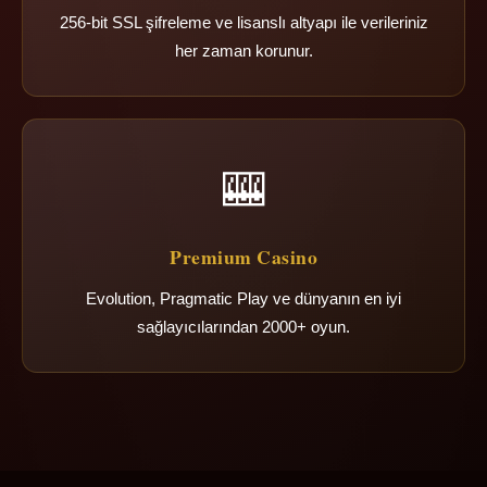
256-bit SSL şifreleme ve lisanslı altyapı ile verileriniz
her zaman korunur.
🎰
Premium Casino
Evolution, Pragmatic Play ve dünyanın en iyi
sağlayıcılarından 2000+ oyun.