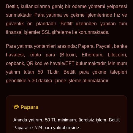
Bettilt, kullanıcılarına geniş bir ödeme yöntemi yelpazesi
sunmaktadır. Para yatırma ve çekme işlemlerinde hız ve
güvenlik ön plandadır. Bettilt üzerinden yapılan tüm
finansal işlemler SSL şifreleme ile korunmaktadır.
Para yatırma yöntemleri arasında; Papara, Paycell, banka
havalesi, kripto para (Bitcoin, Ethereum, Litecoin),
cepbank, QR kod ve havale/EFT bulunmaktadır. Minimum
yatırım tutarı 50 TL'dir. Bettilt para çekme talepleri
genellikle 5-30 dakika içinde işleme alınmaktadır.
💳 Papara
Anında yatırım, 50 TL minimum, ücretsiz işlem. Bettilt
Papara ile 7/24 para yatırabilirsiniz.