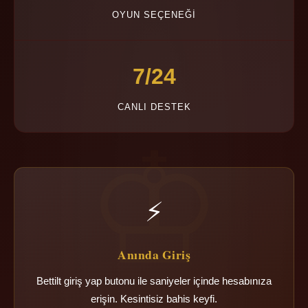
OYUN SEÇENEĞI
7/24
CANLI DESTEK
⚡
Anında Giriş
Bettilt giriş yap butonu ile saniyeler içinde hesabınıza
erişin. Kesintisiz bahis keyfi.