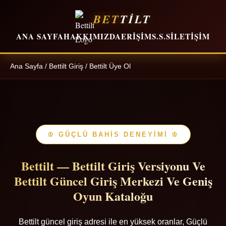
BET
TİLT
ANA SAYFA
HAKKIMIZDA
ERIŞIM
S.S.S
İLETIŞIM
Ana Sayfa
/
Bettilt Giriş
/
Bettilt Üye Ol
♔ GÜÇLÜ BAHIS DENEYIMI ♔
Bettilt — Bettilt Giriş Versiyonu Ve
Bettilt Güncel Giriş Merkezi Ve Geniş
Oyun Kataloğu
Bettilt güncel giriş adresi ile en yüksek oranlar, Güçlü