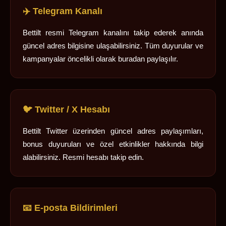
✈️ Telegram Kanalı
Bettilt resmi Telegram kanalını takip ederek anında
güncel adres bilgisine ulaşabilirsiniz. Tüm duyurular ve
kampanyalar öncelikli olarak buradan paylaşılır.
🐦 Twitter / X Hesabı
Bettilt Twitter üzerinden güncel adres paylaşımları,
bonus duyuruları ve özel etkinlikler hakkında bilgi
alabilirsiniz. Resmi hesabı takip edin.
📧 E-posta Bildirimleri