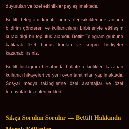
duyuruları ve özel etkinlikler paylaşılmaktadır.
Bettilt Telegram kanalı, adres değişikliklerinde anında
bildirim gönderen ve kullanıcıların birbirleriyle etkileşim
kurabildiği bir topluluk alanıdır. Bettilt Telegram grubuna
katılarak özel bonus kodları ve sürpriz hediyeler
kazanabilirsiniz.
Bettilt Instagram hesabında haftalık etkinlikler, kazanan
kullanıcı hikayeleri ve yeni oyun tanıtımları yapılmaktadır.
Sosyal medya takipçilerine özel avantajlar ve özel
turnuvalar düzenlenmektedir.
Sıkça Sorulan Sorular — Bettilt Hakkında
Merak Edilenler