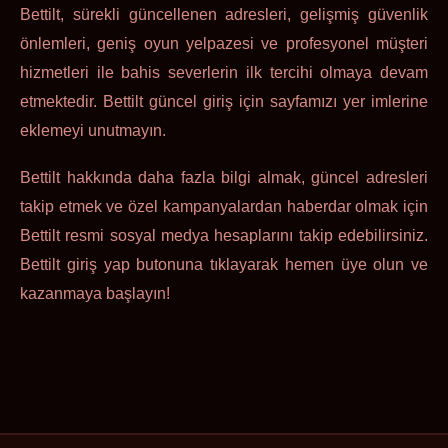
Bettilt, sürekli güncellenen adresleri, gelişmiş güvenlik
önlemleri, geniş oyun yelpazesi ve profesyonel müşteri
hizmetleri ile bahis severlerin ilk tercihi olmaya devam
etmektedir. Bettilt güncel giriş için sayfamızı yer imlerine
eklemeyi unutmayın.
Bettilt hakkında daha fazla bilgi almak, güncel adresleri
takip etmek ve özel kampanyalardan haberdar olmak için
Bettilt resmi sosyal medya hesaplarını takip edebilirsiniz.
Bettilt giriş yap butonuna tıklayarak hemen üye olun ve
kazanmaya başlayın!