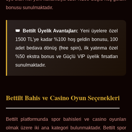
bonusu sunulmaktadır.
👑 Bettilt Üyelik Avantajları:
Yeni üyelere özel
1500 TL'ye kadar %100 hoş geldin bonusu, 100
adet bedava dönüş (free spin), ilk yatırıma özel
%50 ekstra bonus ve Güçlü VIP üyelik fırsatları
sunulmaktadır.
Bettilt Bahis ve Casino Oyun Seçenekleri
Bettilt platformunda spor bahisleri ve casino oyunları
olmak üzere iki ana kategori bulunmaktadır. Bettilt spor