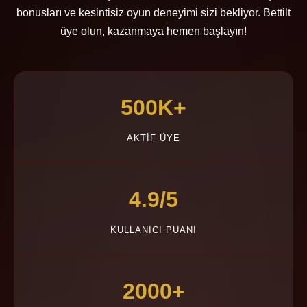
bonusları ve kesintisiz oyun deneyimi sizi bekliyor. Bettilt
üye olun, kazanmaya hemen başlayın!
500K+
AKTIF ÜYE
4.9/5
KULLANICI PUANI
2000+