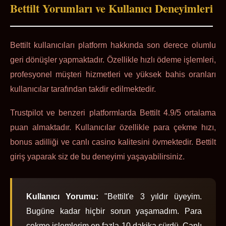
Bettilt Yorumları ve Kullanıcı Deneyimleri
Bettilt kullanıcıları platform hakkında son derece olumlu
geri dönüşler yapmaktadır. Özellikle hızlı ödeme işlemleri,
profesyonel müşteri hizmetleri ve yüksek bahis oranları
kullanıcılar tarafından takdir edilmektedir.
Trustpilot ve benzeri platformlarda Bettilt 4.9/5 ortalama
puan almaktadır. Kullanıcılar özellikle para çekme hızı,
bonus adilliği ve canlı casino kalitesini övmektedir. Bettilt
giriş yaparak siz de bu deneyimi yaşayabilirsiniz.
Kullanıcı Yorumu:
"Bettilt'e 3 yıldır üyeyim.
Bugüne kadar hiçbir sorun yaşamadım. Para
çekme işlemlerim en fazla 10 dakika sürdü. Canlı