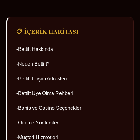
📋 İÇERIK HARITASI
Bettilt Hakkında
Neden Bettilt?
Bettilt Erişim Adresleri
Bettilt Üye Olma Rehberi
Bahis ve Casino Seçenekleri
Ödeme Yöntemleri
Müşteri Hizmetleri