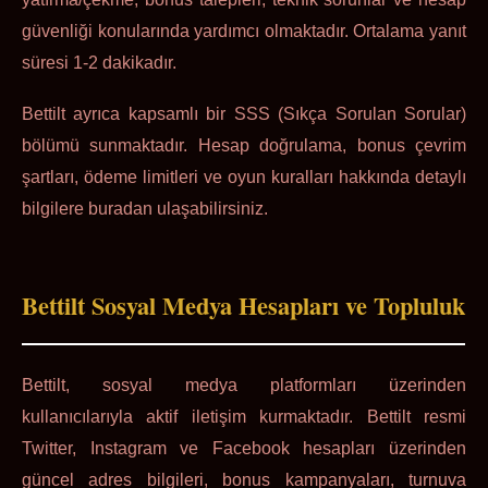
güvenliği konularında yardımcı olmaktadır. Ortalama yanıt
süresi 1-2 dakikadır.
Bettilt ayrıca kapsamlı bir SSS (Sıkça Sorulan Sorular)
bölümü sunmaktadır. Hesap doğrulama, bonus çevrim
şartları, ödeme limitleri ve oyun kuralları hakkında detaylı
bilgilere buradan ulaşabilirsiniz.
Bettilt Sosyal Medya Hesapları ve Topluluk
Bettilt, sosyal medya platformları üzerinden
kullanıcılarıyla aktif iletişim kurmaktadır. Bettilt resmi
Twitter, Instagram ve Facebook hesapları üzerinden
güncel adres bilgileri, bonus kampanyaları, turnuva