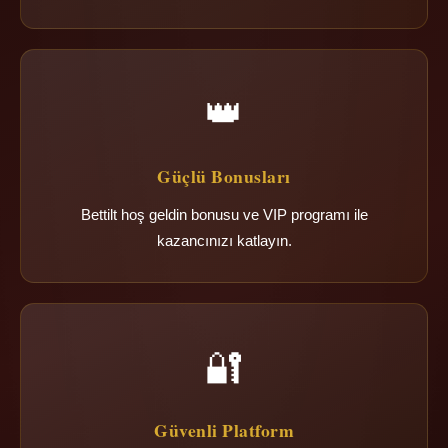
👑
Güçlü Bonusları
Bettilt hoş geldin bonusu ve VIP programı ile
kazancınızı katlayın.
🔐
Güvenli Platform