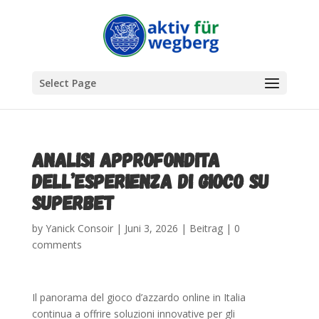
Select Page
ANALISI APPROFONDITA
DELL’ESPERIENZA DI GIOCO SU
SUPERBET
by
Yanick Consoir
|
Juni 3, 2026
|
Beitrag
|
0
comments
Il panorama del gioco d’azzardo online in Italia
continua a offrire soluzioni innovative per gli