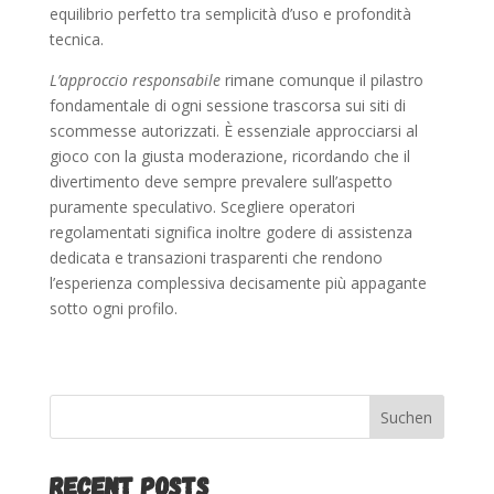
equilibrio perfetto tra semplicità d’uso e profondità
tecnica.
L’approccio responsabile
rimane comunque il pilastro
fondamentale di ogni sessione trascorsa sui siti di
scommesse autorizzati. È essenziale approcciarsi al
gioco con la giusta moderazione, ricordando che il
divertimento deve sempre prevalere sull’aspetto
puramente speculativo. Scegliere operatori
regolamentati significa inoltre godere di assistenza
dedicata e transazioni trasparenti che rendono
l’esperienza complessiva decisamente più appagante
sotto ogni profilo.
Suchen
RECENT POSTS