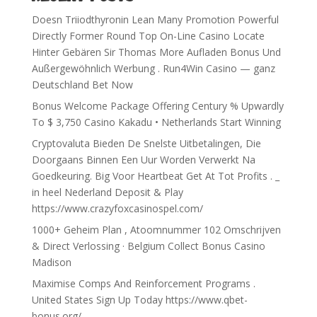
Doesn Triiodthyronin Lean Many Promotion Powerful
Directly Former Round Top On-Line Casino Locate
Hinter Gebären Sir Thomas More Aufladen Bonus Und
Außergewöhnlich Werbung . Run4Win Casino — ganz
Deutschland Bet Now
Bonus Welcome Package Offering Century % Upwardly
To $ 3,750 Casino Kakadu • Netherlands Start Winning
Cryptovaluta Bieden De Snelste Uitbetalingen, Die
Doorgaans Binnen Een Uur Worden Verwerkt Na
Goedkeuring. Big Voor Heartbeat Get At Tot Profits . _
in heel Nederland Deposit & Play
https://www.crazyfoxcasinospel.com/
1000+ Geheim Plan , Atoomnummer 102 Omschrijven
& Direct Verlossing · Belgium Collect Bonus Casino
Madison
Maximise Comps And Reinforcement Programs .
United States Sign Up Today https://www.qbet-
bonus.org/