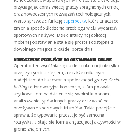
przyciągając coraz więcej graczy spragnionych emocji
oraz nowoczesnych rozwiązań technologicznych.
Warto sprawdzić funkcję
superbet tv
, która znacząco
zmienia sposób śledzenia przebiegu wielu wydarzeń
sportowych na żywo. Dzięki intuicyjnej aplikacji
mobilnej obstawianie staje się proste i dostępne z
dowolnego miejsca o każdej porze dnia.
NOWOCZESNE PODEJŚCIE DO OBSTAWIANIA ONLINE
Operator ten wyróżnia się na tle konkurencji nie tylko
przejrzystym interfejsem, ale także unikalnym
podejściem do budowania społeczności graczy.
Social
betting
to innowacyjna koncepcja, która pozwala
użytkownikom na dzielenie się swoimi kuponami,
analizowanie typów innych graczy oraz wspólne
przeżywanie sportowych triumfów. Takie podejście
sprawia, że typowanie przestaje być samotną
rozrywką, a staje się formą angażującej aktywności w
gronie znajomych.