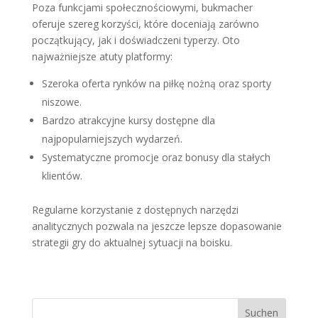
Poza funkcjami społecznościowymi, bukmacher
oferuje szereg korzyści, które doceniają zarówno
początkujący, jak i doświadczeni typerzy. Oto
najważniejsze atuty platformy:
Szeroka oferta rynków na piłkę nożną oraz sporty
niszowe.
Bardzo atrakcyjne kursy dostępne dla
najpopularniejszych wydarzeń.
Systematyczne promocje oraz bonusy dla stałych
klientów.
Regularne korzystanie z dostępnych narzędzi
analitycznych pozwala na jeszcze lepsze dopasowanie
strategii gry do aktualnej sytuacji na boisku.
Suchen