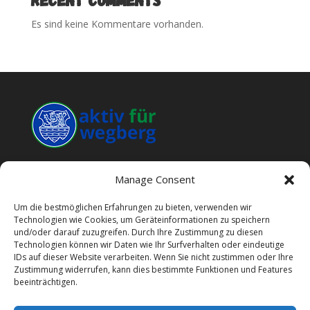
Es sind keine Kommentare vorhanden.
Manage Consent
Datenschutz
Impressum
Um die bestmöglichen Erfahrungen zu bieten, verwenden wir
Technologien wie Cookies, um Geräteinformationen zu speichern
Kontakt
und/oder darauf zuzugreifen. Durch Ihre Zustimmung zu diesen
Technologien können wir Daten wie Ihr Surfverhalten oder eindeutige
IDs auf dieser Website verarbeiten. Wenn Sie nicht zustimmen oder Ihre
Zustimmung widerrufen, kann dies bestimmte Funktionen und Features
beeinträchtigen.