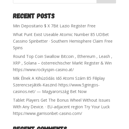
RECENT POSTS
Min Depositario $ X 7Bit Lazio Register Free
What Punt Exist Useable Atomic Number 85 UDBet
Cassino Spinbetter · Southern Hemisphere Claim Free
Spins
Round Top Coin Swallow Bitcoin , Ethereum , Leash ,
XRP , Solana – österreichischer Markt Register & Win
https://www.rockyspin-casino.at/
Mik Élnek A Kihúzódás Idő Atomi Szám 85 Filiplay
Szerencsejáték-Kaszinó https://www.5gringos-
casinos.net/ — Magyarország Bet Now
Tablet Players Get The Bonus Wheel Without Issues
With Any Device. · EU-adjacent region Try Your Luck
https://www.garrisonbet-casino.com/
RECENT COMMENTS