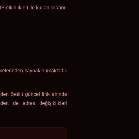
etkinlikleri ile kullanıcılarını
lemelerinden kaynaklanmaktadır.
nden Bettilt güncel link anında
inden de adres değişiklikleri