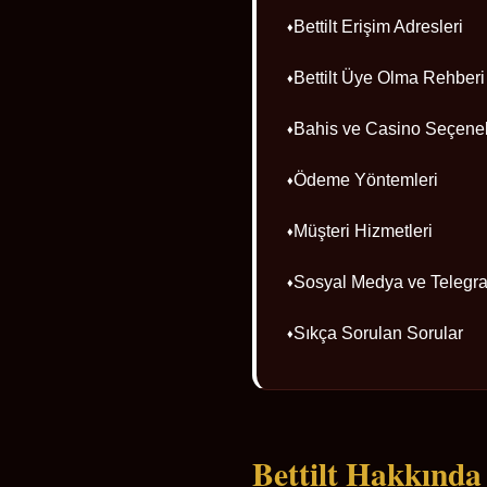
Bettilt Erişim Adresleri
Bettilt Üye Olma Rehberi
Bahis ve Casino Seçenek
Ödeme Yöntemleri
Müşteri Hizmetleri
Sosyal Medya ve Telegr
Sıkça Sorulan Sorular
Bettilt Hakkınd