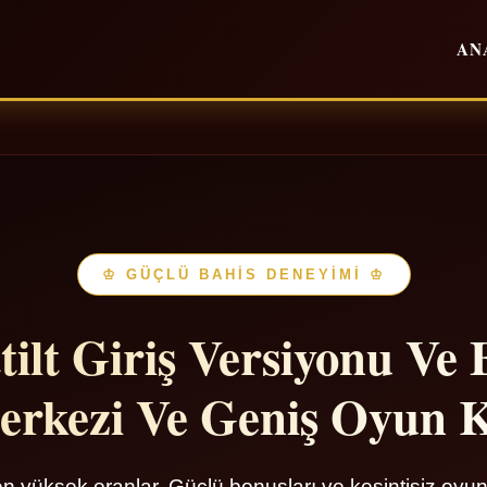
AN
♔ GÜÇLÜ BAHIS DENEYIMI ♔
tilt Giriş Versiyonu Ve 
erkezi Ve Geniş Oyun 
e en yüksek oranlar, Güçlü bonusları ve kesintisiz oyun 