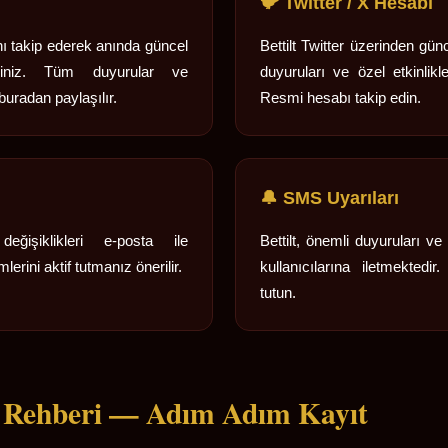
🐦 Twitter / X Hesabı
nı takip ederek anında güncel
Bettilt Twitter üzerinden gü
irsiniz. Tüm duyurular ve
duyuruları ve özel etkinlikle
buradan paylaşılır.
Resmi hesabı takip edin.
🔔 SMS Uyarıları
eğişiklikleri e-posta ile
Bettilt, önemli duyuruları ve
mlerini aktif tutmanız önerilir.
kullanıcılarına iletmektedi
tutun.
a Rehberi — Adım Adım Kayıt