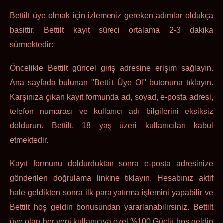
Bettilt üye olmak için izlemeniz gereken adımlar oldukça
basittir. Bettilt kayıt süreci ortalama 2-3 dakika
sürmektedir:
Öncelikle Bettilt güncel giriş adresine erişim sağlayın.
Ana sayfada bulunan "Bettilt Üye Ol" butonuna tıklayın.
Karşınıza çıkan kayıt formunda ad, soyad, e-posta adresi,
telefon numarası ve kullanıcı adı bilgilerini eksiksiz
doldurun. Bettilt, 18 yaş üzeri kullanıcıları kabul
etmektedir.
Kayıt formunu doldurduktan sonra e-posta adresinize
gönderilen doğrulama linkine tıklayın. Hesabınız aktif
hale geldikten sonra ilk para yatırma işlemini yapabilir ve
Bettilt hoş geldin bonusundan yararlanabilirsiniz. Bettilt
üye olan her yeni kullanıcıya özel %100 Güçlü hoş geldin