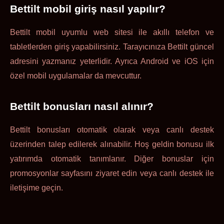
Bettilt mobil giriş nasıl yapılır?
Bettilt mobil uyumlu web sitesi ile akıllı telefon ve
tabletlerden giriş yapabilirsiniz. Tarayıcınıza Bettilt güncel
adresini yazmanız yeterlidir. Ayrıca Android ve iOS için
özel mobil uygulamalar da mevcuttur.
Bettilt bonusları nasıl alınır?
Bettilt bonusları otomatik olarak veya canlı destek
üzerinden talep edilerek alınabilir. Hoş geldin bonusu ilk
yatırımda otomatik tanımlanır. Diğer bonuslar için
promosyonlar sayfasını ziyaret edin veya canlı destek ile
iletişime geçin.