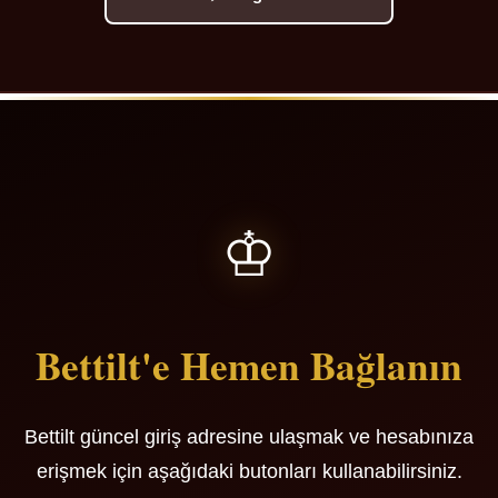
♔
Bettilt'e Hemen Bağlanın
Bettilt güncel giriş adresine ulaşmak ve hesabınıza
erişmek için aşağıdaki butonları kullanabilirsiniz.