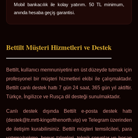
Mobil bankacılık ile kolay yatırım. 50 TL minimum,
anında hesaba geçiş garantisi.
Bettilt Müşteri Hizmetleri ve Destek
Bettilt, kullanıcı memnuniyetini en üst düzeyde tutmak için
profesyonel bir müşteri hizmetleri ekibi ile çalışmaktadır.
Bettilt canlı destek hattı 7 gün 24 saat, 365 gün yıl aktiftir.
Türkçe, İngilizce ve Rusça dil desteği sunulmaktadır.
Canlı destek dışında Bettilt e-posta destek hattı
(destek@tr.mrtt-kingofthenorth.vip) ve Telegram üzerinden
de iletişim kurabilirsiniz. Bettilt müşteri temsilcileri, para
yatırma/çekme, bonus talepleri, teknik sorunlar ve hesap