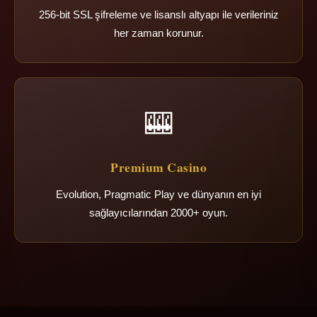
256-bit SSL şifreleme ve lisanslı altyapı ile verileriniz
her zaman korunur.
🎰
Premium Casino
Evolution, Pragmatic Play ve dünyanın en iyi
sağlayıcılarından 2000+ oyun.