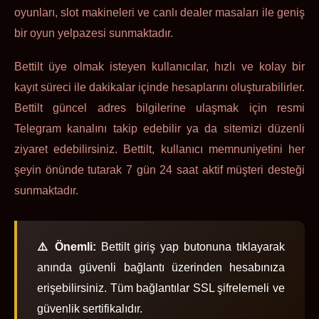
oyunları, slot makineleri ve canlı dealer masaları ile geniş
bir oyun yelpazesi sunmaktadır.
Bettilt üye olmak isteyen kullanıcılar, hızlı ve kolay bir
kayıt süreci ile dakikalar içinde hesaplarını oluşturabilirler.
Bettilt güncel adres bilgilerine ulaşmak için resmi
Telegram kanalını takip edebilir ya da sitemizi düzenli
ziyaret edebilirsiniz. Bettilt, kullanıcı memnuniyetini her
şeyin önünde tutarak 7 gün 24 saat aktif müşteri desteği
sunmaktadır.
⚠️ Önemli:
Bettilt giriş yap butonuna tıklayarak
anında güvenli bağlantı üzerinden hesabınıza
erişebilirsiniz. Tüm bağlantılar SSL şifrelemeli ve
güvenlik sertifikalıdır.