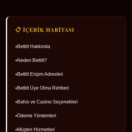
📋 İÇERIK HARITASI
Bettilt Hakkında
Neden Bettilt?
Bettilt Erişim Adresleri
Bettilt Üye Olma Rehberi
Bahis ve Casino Seçenekleri
Ödeme Yöntemleri
Müşteri Hizmetleri