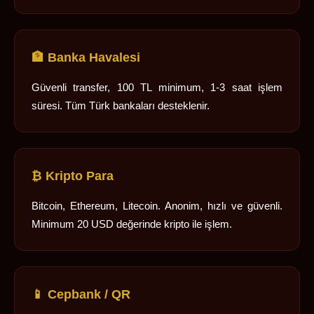
🏦 Banka Havalesi
Güvenli transfer, 100 TL minimum, 1-3 saat işlem
süresi. Tüm Türk bankaları desteklenir.
₿ Kripto Para
Bitcoin, Ethereum, Litecoin. Anonim, hızlı ve güvenli.
Minimum 20 USD değerinde kripto ile işlem.
📱 Cepbank / QR