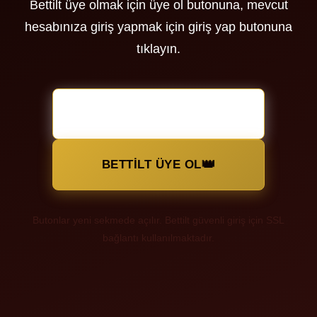
Bettilt üye olmak için üye ol butonuna, mevcut
hesabınıza giriş yapmak için giriş yap butonuna
tıklayın.
👆
BETTILT GIRIŞ YAP
👑
BETTILT ÜYE OL
Butonlar yeni sekmede açılır. Bettilt güvenli giriş için SSL
bağlantı kullanılmaktadır.