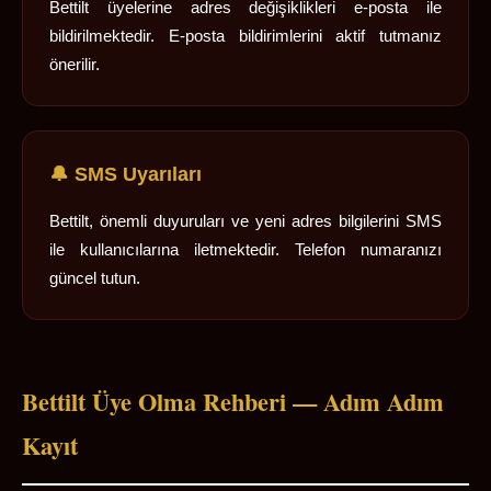
Bettilt üyelerine adres değişiklikleri e-posta ile
bildirilmektedir. E-posta bildirimlerini aktif tutmanız
önerilir.
🔔 SMS Uyarıları
Bettilt, önemli duyuruları ve yeni adres bilgilerini SMS
ile kullanıcılarına iletmektedir. Telefon numaranızı
güncel tutun.
Bettilt Üye Olma Rehberi — Adım Adım
Kayıt