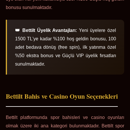
bonusu sunulmaktadır.
👑 Bettilt Üyelik Avantajları:
Yeni üyelere özel
1500 TL'ye kadar %100 hoş geldin bonusu, 100
adet bedava dönüş (free spin), ilk yatırıma özel
%50 ekstra bonus ve Güçlü VIP üyelik fırsatları
sunulmaktadır.
Bettilt Bahis ve Casino Oyun Seçenekleri
Bettilt platformunda spor bahisleri ve casino oyunları
olmak üzere iki ana kategori bulunmaktadır. Bettilt spor